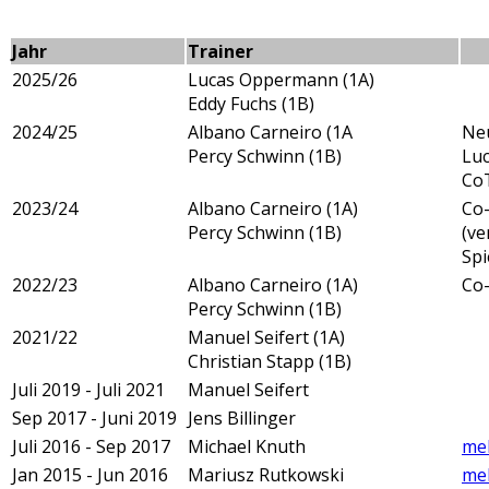
Jahr
Trainer
2025/26
Lucas Oppermann (1A)
Eddy Fuchs (1B)
2024/25
Albano Carneiro (1A
Neu
Percy Schwinn (1B)
Lu
CoT
2023/24
Albano Carneiro (1A)
Co-
Percy Schwinn (1B)
(ve
Spi
2022/23
Albano Carneiro (1A)
Co-
Percy Schwinn (1B)
2021/22
Manuel Seifert (1A)
Christian Stapp (1B)
Juli 2019 - Juli 2021
Manuel Seifert
Sep 2017 - Juni 2019
Jens Billinger
Juli 2016 - Sep 2017
Michael Knuth
meh
Jan 2015 - Jun 2016
Mariusz Rutkowski
meh