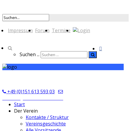
Impressum
Forum
Termine
Suchen ...
TSV Seckmauern
+49 (0)151 613 593 03
kontakt@tsvseckmauern.de
Start
Der Verein
Kontakte / Struktur
Vereinsgeschichte
Alle Vorsitzende