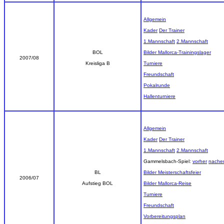
Allgemein
Kader
Der Trainer
1.Mannschaft
2.Mannschaft
BOL
Bilder Mallorca-Trainingslager
2007/08
Kreisliga B
Turniere
Freundschaft
Pokalrunde
Hallenturniere
Allgemein
Kader
Der Trainer
1.Mannschaft
2.Mannschaft
Gammelsbach-Spiel:
vorher
nache
BL
Bilder Meisterschaftsfeier
2006/07
Aufstieg BOL
Bilder Mallorca-Reise
Turniere
Freundschaft
Vorbereitungsplan