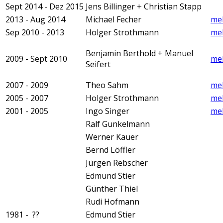
Sept 2014 - Dez 2015
Jens Billinger + Christian Stapp
2013 - Aug 2014
Michael Fecher
meh
Sep 2010 - 2013
Holger Strothmann
meh
Benjamin Berthold + Manuel
2009 - Sept 2010
meh
Seifert
2007 - 2009
Theo Sahm
me
2005 - 2007
Holger Strothmann
me
2001 - 2005
Ingo Singer
me
Ralf Gunkelmann
Werner Kauer
Bernd Löffler
Jürgen Rebscher
Edmund Stier
Günther Thiel
Rudi Hofmann
1981 - ??
Edmund Stier