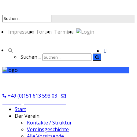
Impressum
Forum
Termine
Suchen ...
TSV Seckmauern
+49 (0)151 613 593 03
kontakt@tsvseckmauern.de
Start
Der Verein
Kontakte / Struktur
Vereinsgeschichte
Alle Vorsitzende