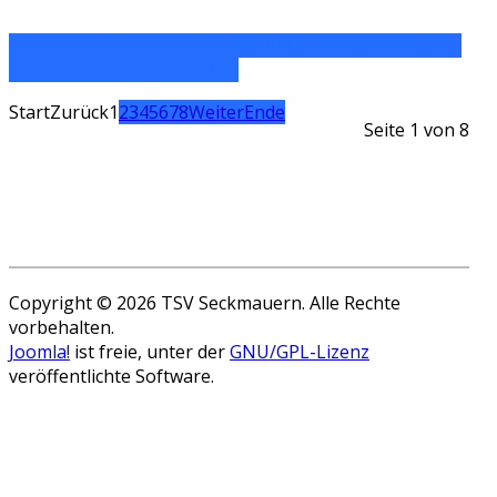
WEITERLESEN: ERSATZGESCHWÄCHTE RESERVE HÄLT
SICH IN RIMHORN WACKER
Start
Zurück
1
2
3
4
5
6
7
8
Weiter
Ende
Seite 1 von 8
Copyright © 2026 TSV Seckmauern. Alle Rechte
vorbehalten.
Joomla!
ist freie, unter der
GNU/GPL-Lizenz
veröffentlichte Software.