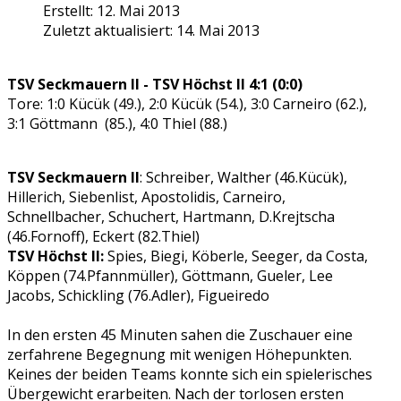
Erstellt: 12. Mai 2013
Zuletzt aktualisiert: 14. Mai 2013
TSV Seckmauern II - TSV Höchst II 4:1 (0:0)
Tore: 1:0 Kücük (49.), 2:0 Kücük (54.), 3:0 Carneiro (62.),
3:1 Göttmann (85.), 4:0 Thiel (88.)
TSV Seckmauern II
: Schreiber, Walther (46.Kücük),
Hillerich, Siebenlist, Apostolidis, Carneiro,
Schnellbacher, Schuchert, Hartmann, D.Krejtscha
(46.Fornoff), Eckert (82.Thiel)
TSV Höchst II:
Spies, Biegi, Köberle, Seeger, da Costa,
Köppen (74.Pfannmüller), Göttmann, Gueler, Lee
Jacobs, Schickling (76.Adler), Figueiredo
In den ersten 45 Minuten sahen die Zuschauer eine
zerfahrene Begegnung mit wenigen Höhepunkten.
Keines der beiden Teams konnte sich ein spielerisches
Übergewicht erarbeiten. Nach der torlosen ersten