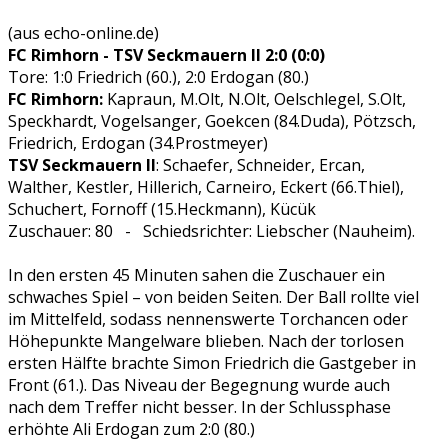
(aus echo-online.de)
FC Rimhorn - TSV Seckmauern II 2:0 (0:0)
Tore: 1:0 Friedrich (60.), 2:0 Erdogan (80.)
FC Rimhorn:
Kapraun, M.Olt, N.Olt, Oelschlegel, S.Olt,
Speckhardt, Vogelsanger, Goekcen (84.Duda), Pötzsch,
Friedrich, Erdogan (34.Prostmeyer)
TSV Seckmauern II
: Schaefer, Schneider, Ercan,
Walther, Kestler, Hillerich, Carneiro, Eckert (66.Thiel),
Schuchert, Fornoff (15.Heckmann), Kücük
Zuschauer: 80 - Schiedsrichter: Liebscher (Nauheim).
In den ersten 45 Minuten sahen die Zuschauer ein
schwaches Spiel – von beiden Seiten. Der Ball rollte viel
im Mittelfeld, sodass nennenswerte Torchancen oder
Höhepunkte Mangelware blieben. Nach der torlosen
ersten Hälfte brachte Simon Friedrich die Gastgeber in
Front (61.). Das Niveau der Begegnung wurde auch
nach dem Treffer nicht besser. In der Schlussphase
erhöhte Ali Erdogan zum 2:0 (80.)