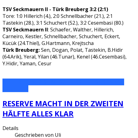
TSV Seckmauern II - Türk Breuberg 3:2 (2:1)
Tore: 1:0 Hillerich (4.), 2:0 Schnellbacher (21.), 2:1
Tastekin (28.), 3:1 Schuchert (52.), 3:2 Cesembasi (80.)
TSV Seckmauern II
: Schaefer, Walther, Hillerich,
Carneiro, Kestler, Schnellbacher, Schuchert, Eckert,
Kücük (24.Thiel), G.Hartmann, Krejtscha
Türk Breuberg:
Sen, Dogan, Polat, Tastekin, B.Hidir
(64.Arik), Yeral, Yilan (46.Tunar), Kenel (46.Cesembasi),
Y.Hidir, Yaman, Cesur
WEITERLESEN: RESERVE SCHLIESST DIE SAISON MIT E
RFOLG AB
RESERVE MACHT IN DER ZWEITEN
HÄLFTE ALLES KLAR
Details
Geschrieben von
Uli