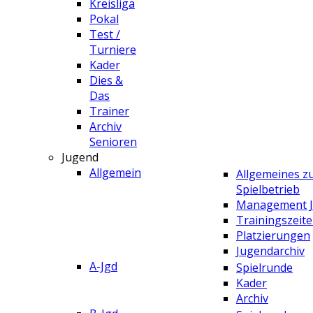
Kreisliga
Pokal
Test /
Turniere
Kader
Dies &
Das
Trainer
Archiv
Senioren
Jugend
Allgemein
Allgemeines 
Spielbetrieb
Management 
Trainingszeit
Platzierungen
Jugendarchiv
A-Jgd
Spielrunde
Kader
Archiv