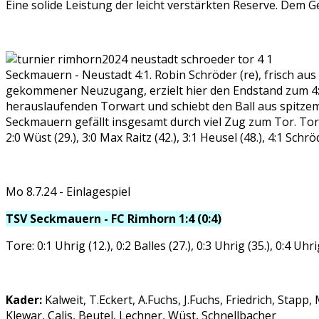
Eine solide Leistung der leicht verstärkten Reserve. Dem
Seckmauern - Neustadt 4:1. Robin Schröder (re), frisch aus
gekommener Neuzugang, erzielt hier den Endstand zum 4:1
herauslaufenden Torwart und schiebt den Ball aus spitzem
Seckmauern gefällt insgesamt durch viel Zug zum Tor. Torfo
2:0 Wüst (29.), 3:0 Max Raitz (42.), 3:1 Heusel (48.), 4:1 Schrö
Mo 8.7.24 - Einlagespiel
TSV Seckmauern - FC Rimhorn 1:4 (0:4)
Tore: 0:1 Uhrig (12.), 0:2 Balles (27.), 0:3 Uhrig (35.), 0:4 Uhri
Kader:
Kalweit, T.Eckert, A.Fuchs, J.Fuchs, Friedrich, Stapp
Klewar, Calis, Beutel, Lechner, Wüst, Schnellbacher