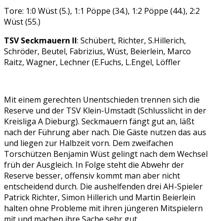
Tore: 1:0 Wüst (5.), 1:1 Pöppe (34.), 1:2 Pöppe (44.), 2:2
Wüst (55.)
TSV Seckmauern II
: Schübert, Richter, S.Hillerich,
Schröder, Beutel, Fabrizius, Wüst, Beierlein, Marco
Raitz, Wagner, Lechner (E.Fuchs, L.Engel, Löffler
Mit einem gerechten Unentschieden trennen sich die
Reserve und der TSV Klein-Umstadt (Schlusslicht in der
Kreisliga A Dieburg). Seckmauern fängt gut an, läßt
nach der Führung aber nach. Die Gäste nutzen das aus
und liegen zur Halbzeit vorn. Dem zweifachen
Torschützen Benjamin Wüst gelingt nach dem Wechsel
früh der Ausgleich. In Folge steht die Abwehr der
Reserve besser, offensiv kommt man aber nicht
entscheidend durch. Die aushelfenden drei AH-Spieler
Patrick Richter, Simon Hillerich und Martin Beierlein
halten ohne Probleme mit ihren jüngeren Mitspielern
mit und machen ihre Sache sehr gut.