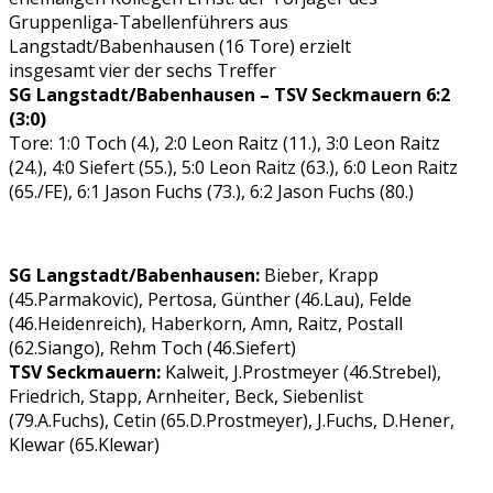
Gruppenliga-Tabellenführers aus
Langstadt/Babenhausen (16 Tore) erzielt
insgesamt vier der sechs Treffer
SG Langstadt/Babenhausen – TSV Seckmauern 6:2
(3:0)
Tore: 1:0 Toch (4.), 2:0 Leon Raitz (11.), 3:0 Leon Raitz
(24.), 4:0 Siefert (55.), 5:0 Leon Raitz (63.), 6:0 Leon Raitz
(65./FE), 6:1 Jason Fuchs (73.), 6:2 Jason Fuchs (80.)
SG Langstadt/Babenhausen:
Bieber, Krapp
(45.Parmakovic), Pertosa, Günther (46.Lau), Felde
(46.Heidenreich), Haberkorn, Amn, Raitz, Postall
(62.Siango), Rehm Toch (46.Siefert)
TSV Seckmauern:
Kalweit, J.Prostmeyer (46.Strebel),
Friedrich, Stapp, Arnheiter, Beck, Siebenlist
(79.A.Fuchs), Cetin (65.D.Prostmeyer), J.Fuchs, D.Hener,
Klewar (65.Klewar)