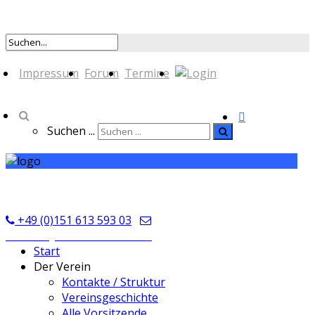
Impressum
Forum
Termine
Suchen ...
TSV Seckmauern
+49 (0)151 613 593 03
kontakt@tsvseckmauern.de
Start
Der Verein
Kontakte / Struktur
Vereinsgeschichte
Alle Vorsitzende