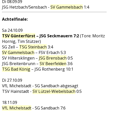
Di 08.09.09
JSG Hetzbach/Sensbach -
SV Gammelsbach
1:4
Achtelfinale:
Sa 24.10.09
TSV Günterfürst
– JSG Seckmauern 7:2
(Tore: Moritz
Hornig, Tim Stützer)
SG Zell –
TSG Steinbach
3:4
SV Gammelsbach
– FSV Erbach 5:3
SV Hiltersklingen –
JSG Brensbach
0:5
JSG Breitenbrunn –
SV Beerfelden
3:6
TSG Bad König
– JSG Rothenberg 10:1
Di 27.10.09
VfL Michelstadt -
SG Sandbach
abgesagt
TSV Hainstadt -
SV Lützel-Wiebelsbach
0:5
18.11.09
VfL Michelstadt
-
SG Sandbach
7:6