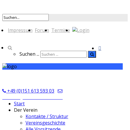
Impressum
Forum
Termine
Suchen ...
TSV Seckmauern
+49 (0)151 613 593 03
kontakt@tsvseckmauern.de
Start
Der Verein
Kontakte / Struktur
Vereinsgeschichte
Alle Vorsitzende