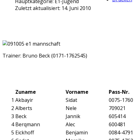
Hauptkategorie:
E1-Jugend
Zuletzt aktualisiert: 14. Juni 2010
Trainer: Bruno Beck (0171-1762545)
Zuname
Vorname
Pass-Nr.
1
Akbayir
Sidat
0075-1760
2
Alberts
Nele
709021
3
Beck
Jannik
605414
4
Berqmann
Alec
600481
5
Eickhoff
Benjamin
0084-4791