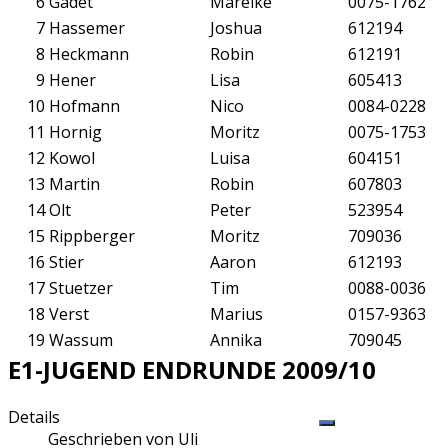
6
Gadet
Mareike
0075-1762
7
Hassemer
Joshua
612194
8
Heckmann
Robin
612191
9
Hener
Lisa
605413
10
Hofmann
Nico
0084-0228
11
Hornig
Moritz
0075-1753
12
Kowol
Luisa
604151
13
Martin
Robin
607803
14
Olt
Peter
523954
15
Rippberger
Moritz
709036
16
Stier
Aaron
612193
17
Stuetzer
Tim
0088-0036
18
Verst
Marius
0157-9363
19
Wassum
Annika
709045
E1-JUGEND ENDRUNDE 2009/10
Details
Geschrieben von
Uli