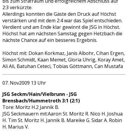
bis zum Strafraum und erfolgreichem Abschluss auf
2:3 verkürzte.
Allerdings konnten die Gäste den Druck auf Höchst
verstärken und mit dem 2:4 war das Spiel entschieden.
Verdient und am Ende klar gewinnt die JSG in Höchst.
Höchst hat am nächsten Samstag gegen Hetzbach die
nächste Chance auf ein besseres Ergebnis.
Höchst mit: Dokan Korkmaz, Janis Albohr, Cihan Ergen,
Simon Schmidt, Kaan Memet, Gloria Uhrig, Koray Amet,
Ali Ali, Batuhan Ceteci, Tobias Göttmann, Can Mustafa
07. Nov2009 13 Uhr
JSG Seckm/Hain/Vielbrunn - JSG
Brensbach/Hummetroth 3:1 (2:1)
Tore: Moritz H.2 Jannik B.
JSG Seckmauern mit:Aaron St. Moritz R. Nico H. Joshua
H. Tim St. Moritz H. Jannik B. Mareike G. Sidar A. Robin
H. Marius V.