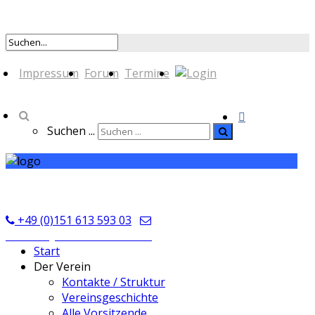
Impressum
Forum
Termine
Suchen ...
TSV Seckmauern
+49 (0)151 613 593 03
kontakt@tsvseckmauern.de
Start
Der Verein
Kontakte / Struktur
Vereinsgeschichte
Alle Vorsitzende