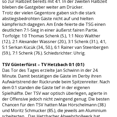
so zur Halbzeit bereits mit 4:1. In der zweiten Halbzeit
blieben die Gastgeber weiter am Drücker.
Trotz der vielen Gegentore gaben sich die stark
abstiegsbedrohten Gäste nicht auf und hielten
kämpferisch dagegen. Am Ende feierte die TSG einen
deutlichen 7:1-Sieg in einer äußerst fairen Partie.
Torfolge: 1:0 Thomas Schenk (5.), 1:1 Nico Walther
(12.), 2:1 Alexander Wassner (20.), 3:1 Schenk (31.), 4:1,
5:1 Serkan Kücük (34., 50.), 6:1 Rainer van Steenbergen
(59.), 7:1 Schenk (76.). Schiedsrichter: Uhrig.
TSV Günterfürst – TV Hetzbach 0:1 (0:1)
Das Tor des Tages erzielte Jan Schwinn in der 24.
Minute. Damit bestätigen die Gäste im Derby ihren
Aufwärtstrend der Rückrunde beim Spitzenreiter. Nach
dem 0:1 standen die Gäste tief in der eigenen
Spielhälfte. Der TSV war optisch überlegen, agierte in
der Offensive jedoch nicht zwingend genug. Die besten
Chancen für den TSV hatten Max Hörschelmann (38.)
und Moritz Schmucker (85.), die jeweils am Aluminium
scheiterten. „Das Hetzbacher Abwehrbollwerk hat