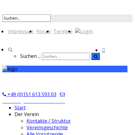
Impressum
Forum
Termine
Suchen ...
TSV Seckmauern
+49 (0)151 613 593 03
kontakt@tsvseckmauern.de
Start
Der Verein
Kontakte / Struktur
Vereinsgeschichte
Alle Vorsitzende