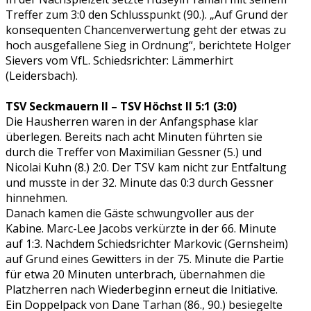
Treffer zum 3:0 den Schlusspunkt (90.). „Auf Grund der
konsequenten Chancenverwertung geht der etwas zu
hoch ausgefallene Sieg in Ordnung“, berichtete Holger
Sievers vom VfL. Schiedsrichter: Lämmerhirt
(Leidersbach).
TSV Seckmauern II – TSV Höchst II 5:1 (3:0)
Die Hausherren waren in der Anfangsphase klar
überlegen. Bereits nach acht Minuten führten sie
durch die Treffer von Maximilian Gessner (5.) und
Nicolai Kuhn (8.) 2:0. Der TSV kam nicht zur Entfaltung
und musste in der 32. Minute das 0:3 durch Gessner
hinnehmen.
Danach kamen die Gäste schwungvoller aus der
Kabine. Marc-Lee Jacobs verkürzte in der 66. Minute
auf 1:3. Nachdem Schiedsrichter Markovic (Gernsheim)
auf Grund eines Gewitters in der 75. Minute die Partie
für etwa 20 Minuten unterbrach, übernahmen die
Platzherren nach Wiederbeginn erneut die Initiative.
Ein Doppelpack von Dane Tarhan (86., 90.) besiegelte