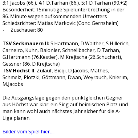
3:1 Jacobs (66.), 4:1 D.Tarhan (86.), 5:1 D.Tarhan (90.+2)
Besonderheit: 15minütige Spielunterbrechung in der
86. Minute wegen aufkommenden Unwetters
Schiedsrichter: Matias Markovic (Conc. Gernsheim)
- Zuschauer: 80
TSV Seckmauern II:
S.Hartmann, D.Walther, S.Hillerich,
Carneiro, Kuhn, Balonier, Schnellbacher, D.Tarhan,
G.Hartmann (76.Kestler), M.Krejtscha (26.Schuchert),
Gessner (86. D.Krejtscha)
TSV Höchst II
: Zulauf, Bieqi, D.Jacobs, Mathes,
Schmelz, Plotzki, Göttmann, Dwan, Weyrauch, Knierim,
M.Jacobs
Die Ausgangslage gegen den punktgleichen Gegner
aus Höchst war klar: ein Sieg auf heimischen Platz und
man kann wohl auch nächstes Jahr sicher für die A-
Liga planen.
Bilder vom Spiel hier.....