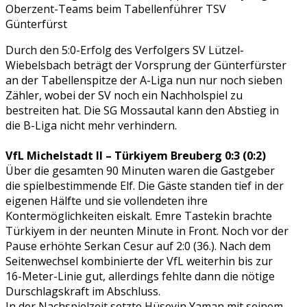
Oberzent-Teams beim Tabellenführer TSV
Günterfürst
Durch den 5:0-Erfolg des Verfolgers SV Lützel-
Wiebelsbach beträgt der Vorsprung der Günterfürster
an der Tabellenspitze der A-Liga nun nur noch sieben
Zähler, wobei der SV noch ein Nachholspiel zu
bestreiten hat. Die SG Mossautal kann den Abstieg in
die B-Liga nicht mehr verhindern.
VfL Michelstadt II – Türkiyem Breuberg 0:3 (0:2)
Über die gesamten 90 Minuten waren die Gastgeber
die spielbestimmende Elf. Die Gäste standen tief in der
eigenen Hälfte und sie vollendeten ihre
Kontermöglichkeiten eiskalt. Emre Tastekin brachte
Türkiyem in der neunten Minute in Front. Noch vor der
Pause erhöhte Serkan Cesur auf 2:0 (36.). Nach dem
Seitenwechsel kombinierte der VfL weiterhin bis zur
16-Meter-Linie gut, allerdings fehlte dann die nötige
Durschlagskraft im Abschluss.
In der Nachspielzeit setzte Hüseyin Yaman mit seinem