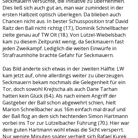
Seckmauern versuchte, die Initiative zu übernehmen.
Dies ließ sich auch gut an, man war zumindest in der
ersten Halbzeit optisch überlegen. Da blieben auch
Chancen nicht aus. In bester Schussposition traf David
Raitz den Ball nicht richtig (17.), Dominik Schnellbacher
zielte genau auf TW Olt (18.). Von Lützel-Wiebelsbach
kam zu diesem Zeitpunkt wenig, da Seckmauern fast
jeden Zweikampf. Lediglich die weiten Einwürfe in
Strafraumhöhe brachte Gefahr für Seckmauern.
Das Bild änderte sich etwas in der zweiten Hälfte. LW
kam jetzt auf, ohne allerdings weiter zu überzeugen.
Seckmauern bekam nochmals die Gelegenheit für ein
Tor, doch sowohl Krejtscha als auch Dane Tarhan
hatten kein Glück (64.). Als nach einem Angriff der
Gastgeber der Ball schon abgewehrt schien, hielt
Marion Schnellbacher aus 16m einfach mal drauf und
der Ball flog an dem sich hechtenden Simon Hartmann
vorbei ins Tor zur Lützelbacher Führung (70.). Hier war
dem guten Hartmann wohl etwas die Sicht versperrt.
Nur wenige Minuten später verhielt sich Rafael Kurek