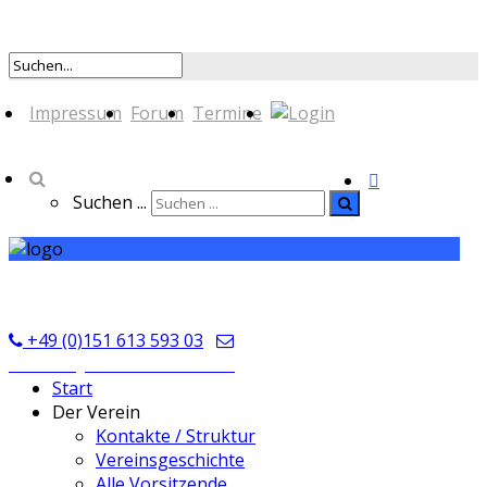
Impressum
Forum
Termine
Suchen ...
TSV Seckmauern
+49 (0)151 613 593 03
kontakt@tsvseckmauern.de
Start
Der Verein
Kontakte / Struktur
Vereinsgeschichte
Alle Vorsitzende