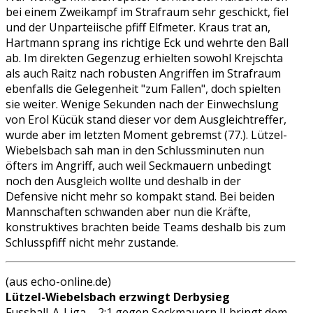
bei einem Zweikampf im Strafraum sehr geschickt, fiel
und der Unparteiische pfiff Elfmeter. Kraus trat an,
Hartmann sprang ins richtige Eck und wehrte den Ball
ab. Im direkten Gegenzug erhielten sowohl Krejschta
als auch Raitz nach robusten Angriffen im Strafraum
ebenfalls die Gelegenheit "zum Fallen", doch spielten
sie weiter. Wenige Sekunden nach der Einwechslung
von Erol Kücük stand dieser vor dem Ausgleichtreffer,
wurde aber im letzten Moment gebremst (77.). Lützel-
Wiebelsbach sah man in den Schlussminuten nun
öfters im Angriff, auch weil Seckmauern unbedingt
noch den Ausgleich wollte und deshalb in der
Defensive nicht mehr so kompakt stand. Bei beiden
Mannschaften schwanden aber nun die Kräfte,
konstruktives brachten beide Teams deshalb bis zum
Schlusspfiff nicht mehr zustande.
(aus echo-online.de)
Lützel-Wiebelsbach erzwingt Derbysieg
Fussball-A-Liga – 2:1 gegen Seckmauern II bringt dem