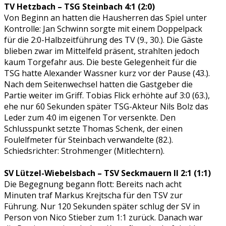
TV Hetzbach – TSG Steinbach 4:1 (2:0)
Von Beginn an hatten die Hausherren das Spiel unter
Kontrolle: Jan Schwinn sorgte mit einem Doppelpack
für die 2:0-Halbzeitführung des TV (9., 30.). Die Gäste
blieben zwar im Mittelfeld präsent, strahlten jedoch
kaum Torgefahr aus. Die beste Gelegenheit für die
TSG hatte Alexander Wassner kurz vor der Pause (43.).
Nach dem Seitenwechsel hatten die Gastgeber die
Partie weiter im Griff. Tobias Flick erhöhte auf 3:0 (63.),
ehe nur 60 Sekunden später TSG-Akteur Nils Bolz das
Leder zum 4:0 im eigenen Tor versenkte. Den
Schlusspunkt setzte Thomas Schenk, der einen
Foulelfmeter für Steinbach verwandelte (82.).
Schiedsrichter: Strohmenger (Mitlechtern).
SV Lützel-Wiebelsbach – TSV Seckmauern II 2:1 (1:1)
Die Begegnung begann flott: Bereits nach acht
Minuten traf Markus Krejtscha für den TSV zur
Führung. Nur 120 Sekunden später schlug der SV in
Person von Nico Stieber zum 1:1 zurück. Danach war