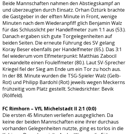
Beide Mannschaften nahmen den Abstiegskampf an
und überzeugten durch Einsatz. Orhan Öztürk brachte
die Gastgeber in der elften Minute in Front, wenige
Minuten nach dem Wiederanpfiff glich Benjamin Walz
für das Schlusslicht per Handelfmeter zum 1:1 aus (53.).
Danach ergaben sich gute Torgelegenheiten auf
beiden Seiten. Die erneute Führung des SV gelang
Koray Beser ebenfalls per Handelfmeter (65.). Das 3:1
fiel wiederum vom Elfmeterpunkt: Matthias Zabocil
verwandelte einen Foulelfmeter (80.). Laut SV-Sprecher
Kriegel fiel der Sieg am Ende um ein Tor zu hoch aus.
In der 88. Minute wurden die TSG-Spieler Walz (Gelb-
Rot) und Philipp Bardohl (Rot) jeweils wegen Meckerns
frühzeitig vom Platz gestellt. Schiedsrichter: Bevik
(Röllfeld).
FC Rimhorn – VfL Michelstadt II 2:1 (0:0)
Die ersten 45 Minuten verliefen ausgeglichen. Da
keine der beiden Mannschaften eine ihrer durchaus
vorhanden Gelegenheiten nutzte, ging es torlos in die