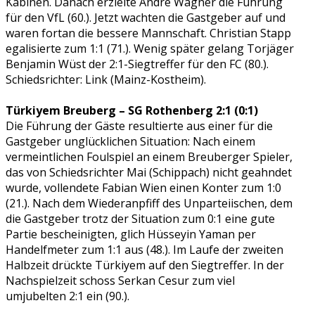
Kabinen. Danach erzielte Andre Wagner die Führung
für den VfL (60.). Jetzt wachten die Gastgeber auf und
waren fortan die bessere Mannschaft. Christian Stapp
egalisierte zum 1:1 (71.). Wenig später gelang Torjäger
Benjamin Wüst der 2:1-Siegtreffer für den FC (80.).
Schiedsrichter: Link (Mainz-Kostheim).
Türkiyem Breuberg – SG Rothenberg 2:1 (0:1)
Die Führung der Gäste resultierte aus einer für die
Gastgeber unglücklichen Situation: Nach einem
vermeintlichen Foulspiel an einem Breuberger Spieler,
das von Schiedsrichter Mai (Schippach) nicht geahndet
wurde, vollendete Fabian Wien einen Konter zum 1:0
(21.). Nach dem Wiederanpfiff des Unparteiischen, dem
die Gastgeber trotz der Situation zum 0:1 eine gute
Partie bescheinigten, glich Hüsseyin Yaman per
Handelfmeter zum 1:1 aus (48.). Im Laufe der zweiten
Halbzeit drückte Türkiyem auf den Siegtreffer. In der
Nachspielzeit schoss Serkan Cesur zum viel
umjubelten 2:1 ein (90.).