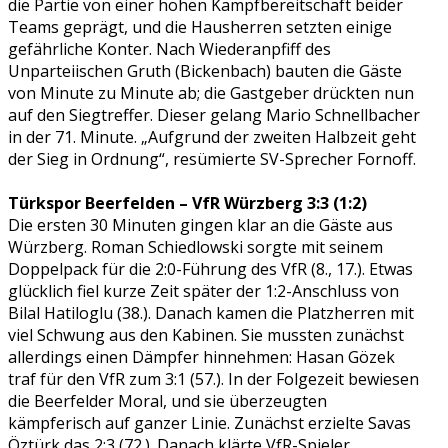
die Partie von einer hohen Kampfbereitschaft beider
Teams geprägt, und die Hausherren setzten einige
gefährliche Konter. Nach Wiederanpfiff des
Unparteiischen Gruth (Bickenbach) bauten die Gäste
von Minute zu Minute ab; die Gastgeber drückten nun
auf den Siegtreffer. Dieser gelang Mario Schnellbacher
in der 71. Minute. „Aufgrund der zweiten Halbzeit geht
der Sieg in Ordnung“, resümierte SV-Sprecher Fornoff.
Türkspor Beerfelden – VfR Würzberg 3:3 (1:2)
Die ersten 30 Minuten gingen klar an die Gäste aus
Würzberg. Roman Schiedlowski sorgte mit seinem
Doppelpack für die 2:0-Führung des VfR (8., 17.). Etwas
glücklich fiel kurze Zeit später der 1:2-Anschluss von
Bilal Hatiloglu (38.). Danach kamen die Platzherren mit
viel Schwung aus den Kabinen. Sie mussten zunächst
allerdings einen Dämpfer hinnehmen: Hasan Gözek
traf für den VfR zum 3:1 (57.). In der Folgezeit bewiesen
die Beerfelder Moral, und sie überzeugten
kämpferisch auf ganzer Linie. Zunächst erzielte Savas
Öztürk das 2:3 (72.). Danach klärte VfR-Spieler