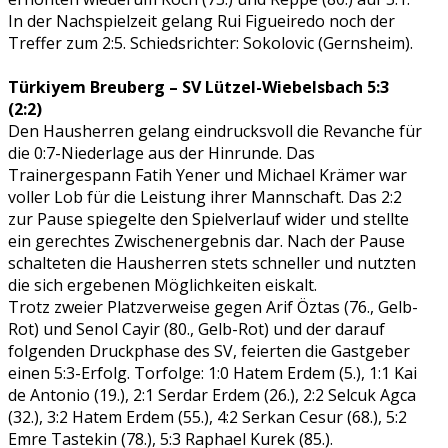
In der Nachspielzeit gelang Rui Figueiredo noch der
Treffer zum 2:5. Schiedsrichter: Sokolovic (Gernsheim).
Türkiyem Breuberg – SV Lützel-Wiebelsbach 5:3
(2:2)
Den Hausherren gelang eindrucksvoll die Revanche für
die 0:7-Niederlage aus der Hinrunde. Das
Trainergespann Fatih Yener und Michael Krämer war
voller Lob für die Leistung ihrer Mannschaft. Das 2:2
zur Pause spiegelte den Spielverlauf wider und stellte
ein gerechtes Zwischenergebnis dar. Nach der Pause
schalteten die Hausherren stets schneller und nutzten
die sich ergebenen Möglichkeiten eiskalt.
Trotz zweier Platzverweise gegen Arif Öztas (76., Gelb-
Rot) und Senol Cayir (80., Gelb-Rot) und der darauf
folgenden Druckphase des SV, feierten die Gastgeber
einen 5:3-Erfolg. Torfolge: 1:0 Hatem Erdem (5.), 1:1 Kai
de Antonio (19.), 2:1 Serdar Erdem (26.), 2:2 Selcuk Agca
(32.), 3:2 Hatem Erdem (55.), 4:2 Serkan Cesur (68.), 5:2
Emre Tastekin (78.), 5:3 Raphael Kurek (85.).