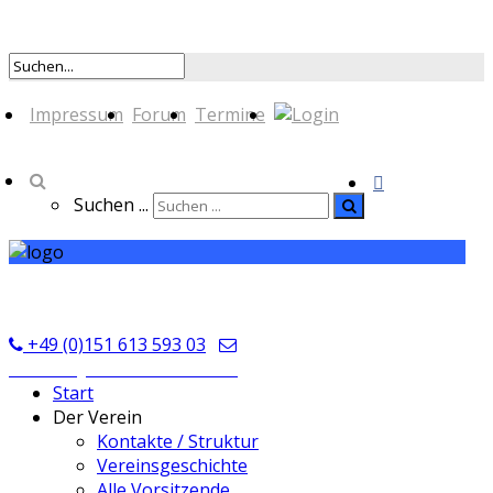
Impressum
Forum
Termine
Suchen ...
TSV Seckmauern
+49 (0)151 613 593 03
kontakt@tsvseckmauern.de
Start
Der Verein
Kontakte / Struktur
Vereinsgeschichte
Alle Vorsitzende