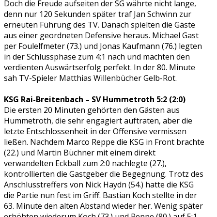
Doch die Freude aufseiten der SG währte nicht lange,
denn nur 120 Sekunden später traf Jan Schwinn zur
erneuten Führung des TV. Danach spielten die Gäste
aus einer geordneten Defensive heraus. Michael Gast
per Foulelfmeter (73.) und Jonas Kaufmann (76.) legten
in der Schlussphase zum 4:1 nach und machten den
verdienten Auswärtserfolg perfekt. In der 80. Minute
sah TV-Spieler Matthias Willenbücher Gelb-Rot.
KSG Rai-Breitenbach – SV Hummetroth 5:2 (2:0)
Die ersten 20 Minuten gehörten den Gästen aus
Hummetroth, die sehr engagiert auftraten, aber die
letzte Entschlossenheit in der Offensive vermissen
ließen. Nachdem Marco Reppe die KSG in Front brachte
(22.) und Martin Büchner mit einem direkt
verwandelten Eckball zum 2:0 nachlegte (27.),
kontrollierten die Gastgeber die Begegnung. Trotz des
Anschlusstreffers von Nick Haydn (54.) hatte die KSG
die Partie nun fest im Griff. Bastian Koch stellte in der
63. Minute den alten Abstand wieder her. Wenig später
erhöhten wiederum Koch (73.) und Reppe (80.) auf 5:1.