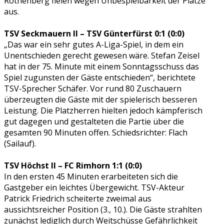
Rothenberg fielen wegen Unbespielbarkeit der Plätze
aus.
TSV Seckmauern II – TSV Günterfürst 0:1 (0:0)
„Das war ein sehr gutes A-Liga-Spiel, in dem ein
Unentschieden gerecht gewesen wäre. Stefan Zeisel
hat in der 75. Minute mit einem Sonntagsschuss das
Spiel zugunsten der Gäste entschieden“, berichtete
TSV-Sprecher Schäfer. Vor rund 80 Zuschauern
überzeugten die Gäste mit der spielerisch besseren
Leistung. Die Platzherren hielten jedoch kämpferisch
gut dagegen und gestalteten die Partie über die
gesamten 90 Minuten offen. Schiedsrichter: Flach
(Sailauf).
TSV Höchst II – FC Rimhorn 1:1 (0:0)
In den ersten 45 Minuten erarbeiteten sich die
Gastgeber ein leichtes Übergewicht. TSV-Akteur
Patrick Friedrich scheiterte zweimal aus
aussichtsreicher Position (3., 10.). Die Gäste strahlten
zunächst lediglich durch Weitschüsse Gefährlichkeit