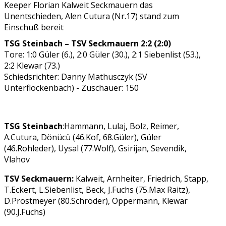
Keeper Florian Kalweit Seckmauern das
Unentschieden, Alen Cutura (Nr.17) stand zum
Einschuß bereit
TSG Steinbach – TSV Seckmauern 2:2 (2:0)
Tore: 1:0 Güler (6.), 2:0 Güler (30.), 2:1 Siebenlist (53.),
2:2 Klewar (73.)
Schiedsrichter: Danny Mathusczyk (SV
Unterflockenbach) - Zuschauer: 150
TSG Steinbach
:Hammann, Lulaj, Bolz, Reimer,
A.Cutura, Dönücü (46.Kof, 68.Güler), Güler
(46.Rohleder), Uysal (77.Wolf), Gsirijan, Sevendik,
Vlahov
TSV Seckmauern:
Kalweit, Arnheiter, Friedrich, Stapp,
T.Eckert, L.Siebenlist, Beck, J.Fuchs (75.Max Raitz),
D.Prostmeyer (80.Schröder), Oppermann, Klewar
(90.J.Fuchs)