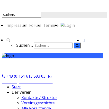
Impressum
Forum
Termine
Suchen ...
TSV Seckmauern
+49 (0)151 613 593 03
kontakt@tsvseckmauern.de
Start
Der Verein
Kontakte / Struktur
Vereinsgeschichte
Alle Vorsitzende