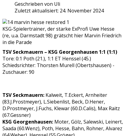
Geschrieben von
Uli
Zuletzt aktualisiert: 24. November 2024
KSG-Spielertrainer, der starke ExProfi Uwe Hesse
(re, u.a. Darmstadt 98) grätscht hier Marvin Friedrich
in die Parade
TSV Seckmauern – KSG Georgenhausen 1:1 (1:1)
Tore: 0:1 Poth (21.), 1:1 ET Henssel (45.)
Schiedsrichter: Thorsten Murell (Obertshausen) -
Zuschauer: 90
TSV Seckmauern:
Kalweit, T.Eckert, Arnheiter
(83.J.Prostmeyer), L.Siebenlist, Beck, D.Hener,
D.Prostmeyer, J.Fuchs, Klewar (60.D.Calis), Max Raitz
(67.Gessner)
KSG Georgenhausen:
Moter, Gölz, Salewski, Leinert,
Saada (60.Wenz), Poth, Hesse, Bahn, Rohner, Alvarez
(64.Weber), Henssel (55.Gröger)