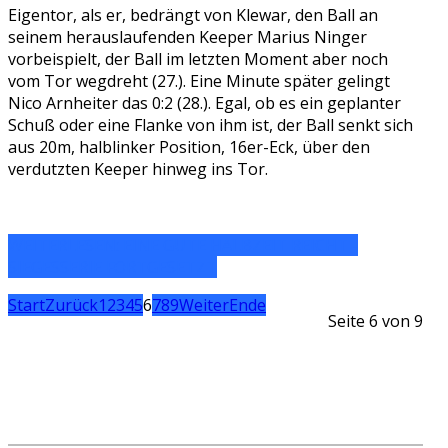
Eigentor, als er, bedrängt von Klewar, den Ball an
seinem herauslaufenden Keeper Marius Ninger
vorbeispielt, der Ball im letzten Moment aber noch
vom Tor wegdreht (27.). Eine Minute später gelingt
Nico Arnheiter das 0:2 (28.). Egal, ob es ein geplanter
Schuß oder eine Flanke von ihm ist, der Ball senkt sich
aus 20m, halblinker Position, 16er-Eck, über den
verdutzten Keeper hinweg ins Tor.
WEITERLESEN: EINE GUTE HALBZEIT REICHT -
SIEGESSERIE FORTGESETZT
Start
Zurück
1
2
3
4
5
6
7
8
9
Weiter
Ende
Seite 6 von 9