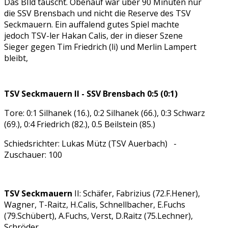
Das BIld täuscht. Obenauf war über 90 Minuten nur
die SSV Brensbach und nicht die Reserve des TSV
Seckmauern. Ein auffalend gutes Spiel machte
jedoch TSV-ler Hakan Calis, der in dieser Szene
Sieger gegen Tim Friedrich (li) und Merlin Lampert
bleibt,
TSV Seckmauern II - SSV Brensbach 0:5 (0:1)
Tore: 0:1 Silhanek (16.), 0:2 Silhanek (66.), 0:3 Schwarz
(69.), 0:4 Friedrich (82.), 0.5 Beilstein (85.)
Schiedsrichter: Lukas Mütz (TSV Auerbach) -
Zuschauer: 100
TSV Seckmauern
II: Schäfer, Fabrizius (72.F.Hener),
Wagner, T-Raitz, H.Calis, Schnellbacher, E.Fuchs
(79.Schübert), A.Fuchs, Verst, D.Raitz (75.Lechner),
Schröder