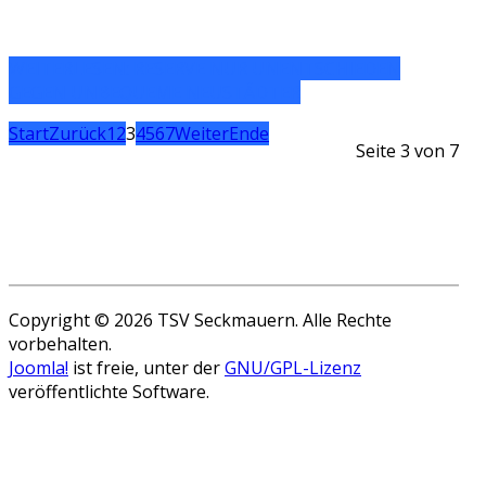
WEITERLESEN: RESERVE NUR UNENTSCHIEDEN
GEGEN UNBEQUEME NEUSTÄDTER
Start
Zurück
1
2
3
4
5
6
7
Weiter
Ende
Seite 3 von 7
Copyright © 2026 TSV Seckmauern. Alle Rechte
vorbehalten.
Joomla!
ist freie, unter der
GNU/GPL-Lizenz
veröffentlichte Software.