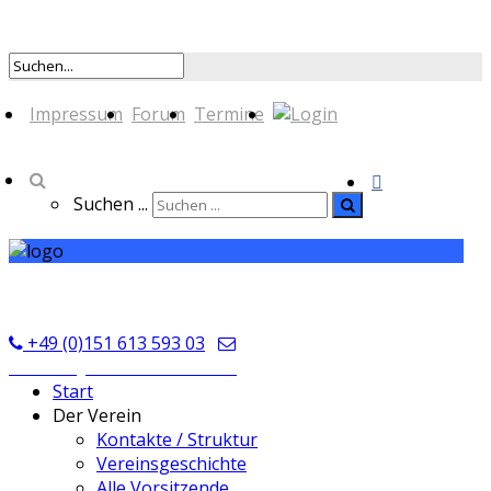
Impressum
Forum
Termine
Suchen ...
TSV Seckmauern
+49 (0)151 613 593 03
kontakt@tsvseckmauern.de
Start
Der Verein
Kontakte / Struktur
Vereinsgeschichte
Alle Vorsitzende