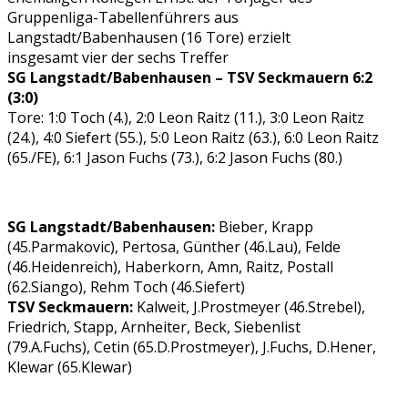
Gruppenliga-Tabellenführers aus
Langstadt/Babenhausen (16 Tore) erzielt
insgesamt vier der sechs Treffer
SG Langstadt/Babenhausen – TSV Seckmauern 6:2
(3:0)
Tore: 1:0 Toch (4.), 2:0 Leon Raitz (11.), 3:0 Leon Raitz
(24.), 4:0 Siefert (55.), 5:0 Leon Raitz (63.), 6:0 Leon Raitz
(65./FE), 6:1 Jason Fuchs (73.), 6:2 Jason Fuchs (80.)
SG Langstadt/Babenhausen:
Bieber, Krapp
(45.Parmakovic), Pertosa, Günther (46.Lau), Felde
(46.Heidenreich), Haberkorn, Amn, Raitz, Postall
(62.Siango), Rehm Toch (46.Siefert)
TSV Seckmauern:
Kalweit, J.Prostmeyer (46.Strebel),
Friedrich, Stapp, Arnheiter, Beck, Siebenlist
(79.A.Fuchs), Cetin (65.D.Prostmeyer), J.Fuchs, D.Hener,
Klewar (65.Klewar)