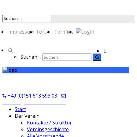
Impressum
Forum
Termine
Suchen ...
TSV Seckmauern
+49 (0)151 613 593 03
kontakt@tsvseckmauern.de
Start
Der Verein
Kontakte / Struktur
Vereinsgeschichte
Alle Vorsitzende