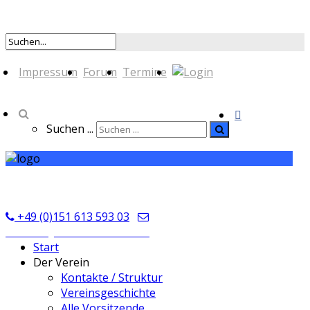
Impressum
Forum
Termine
Suchen ...
TSV Seckmauern
+49 (0)151 613 593 03
kontakt@tsvseckmauern.de
Start
Der Verein
Kontakte / Struktur
Vereinsgeschichte
Alle Vorsitzende