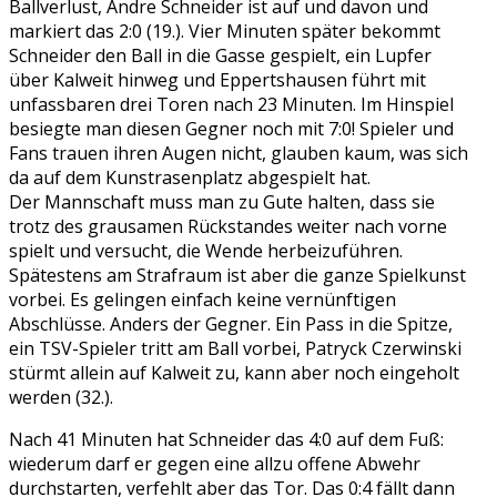
Ballverlust, Andre Schneider ist auf und davon und
markiert das 2:0 (19.). Vier Minuten später bekommt
Schneider den Ball in die Gasse gespielt, ein Lupfer
über Kalweit hinweg und Eppertshausen führt mit
unfassbaren drei Toren nach 23 Minuten. Im Hinspiel
besiegte man diesen Gegner noch mit 7:0! Spieler und
Fans trauen ihren Augen nicht, glauben kaum, was sich
da auf dem Kunstrasenplatz abgespielt hat.
Der Mannschaft muss man zu Gute halten, dass sie
trotz des grausamen Rückstandes weiter nach vorne
spielt und versucht, die Wende herbeizuführen.
Spätestens am Strafraum ist aber die ganze Spielkunst
vorbei. Es gelingen einfach keine vernünftigen
Abschlüsse. Anders der Gegner. Ein Pass in die Spitze,
ein TSV-Spieler tritt am Ball vorbei, Patryck Czerwinski
stürmt allein auf Kalweit zu, kann aber noch eingeholt
werden (32.).
Nach 41 Minuten hat Schneider das 4:0 auf dem Fuß:
wiederum darf er gegen eine allzu offene Abwehr
durchstarten, verfehlt aber das Tor. Das 0:4 fällt dann