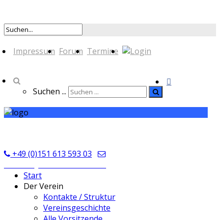
Impressum
Forum
Termine
Suchen ...
TSV Seckmauern
+49 (0)151 613 593 03
kontakt@tsvseckmauern.de
Start
Der Verein
Kontakte / Struktur
Vereinsgeschichte
Alle Vorsitzende