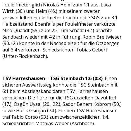
Foulelfmeter glich Nicolas Helm zum 1:1 aus. Luca
Wirth (30.) und Helm (46.) mit seinem zweiten
verwandelten Foulelfmeter brachten die SGS zum 3:1-
Halbzeitstand. Ebenfalls per Foulelfmeter verkürzte
Nico Quaadt (55.) zum 2:3. Tim Schadt (82.) brachte
Sandbach wieder mit 4:2 in Führung. Robin Breitwieser
(90.+2.) konnte in der Nachspielzeit für die Otzberger
auf 3:4 verkürzen. Schiedsrichter: Tobias Gebert
(Unter-Flockenbach).
TSV Harreshausen – TSG Steinbach 1:6 (0:3)
. Einen
sicheren Auswärtssieg konnte die TSG Steinbach mit
6:1 beim Abstiegskandidaten TSV Harreshausen
verbuchen. Die Tore für die TSG erzielten Davut Kof
(17.), Özgün Uysal (20., 22.), Sador Behem Kobrom (50,)
sowie Haick Gsirijan (74.). Für den TSV Harreshausen
traf Fabio Corso (53.) zum zwischenzeitlichen 1:4.
Schiedsrichter: Mathias Weber (Aschbach).