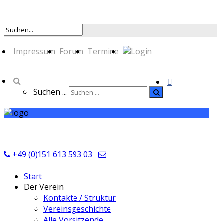
Impressum
Forum
Termine
Suchen ...
TSV Seckmauern
+49 (0)151 613 593 03
kontakt@tsvseckmauern.de
Start
Der Verein
Kontakte / Struktur
Vereinsgeschichte
Alle Vorsitzende