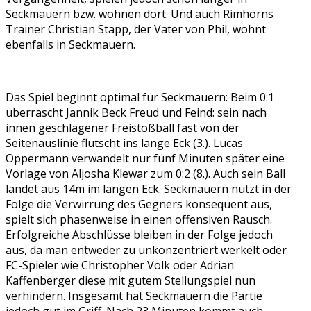
Seckmauern bzw. wohnen dort. Und auch Rimhorns
Trainer Christian Stapp, der Vater von Phil, wohnt
ebenfalls in Seckmauern.
Das Spiel beginnt optimal für Seckmauern: Beim 0:1
überrascht Jannik Beck Freud und Feind: sein nach
innen geschlagener Freistoßball fast von der
Seitenauslinie flutscht ins lange Eck (3.). Lucas
Oppermann verwandelt nur fünf Minuten später eine
Vorlage von Aljosha Klewar zum 0:2 (8.). Auch sein Ball
landet aus 14m im langen Eck. Seckmauern nutzt in der
Folge die Verwirrung des Gegners konsequent aus,
spielt sich phasenweise in einen offensiven Rausch.
Erfolgreiche Abschlüsse bleiben in der Folge jedoch
aus, da man entweder zu unkonzentriert werkelt oder
FC-Spieler wie Christopher Volk oder Adrian
Kaffenberger diese mit gutem Stellungspiel nun
verhindern. Insgesamt hat Seckmauern die Partie
jedoch gut im Griff. Nach 23 Minuten kommt auch