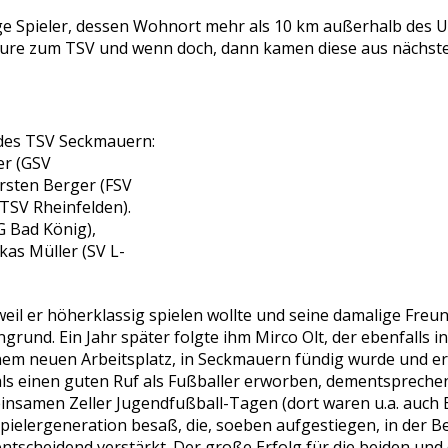
tige Spieler, dessen Wohnort mehr als 10 km außerhalb des 
eure zum TSV und wenn doch, dann kamen diese aus nächste
des TSV Seckmauern:
ier (GSV
rsten Berger (FSV
(TSV Rheinfelden).
SG Bad König),
kas Müller (SV L-
 weil er höherklassig spielen wollte und seine damalige Freu
grund. Ein Jahr später folgte ihm Mirco Olt, der ebenfalls i
einem neuen Arbeitsplatz, in Seckmauern fündig wurde und e
als einen guten Ruf als Fußballer erworben, dementsprechen
einsamen Zeller Jugendfußball-Tagen (dort waren u.a. auch 
ielergeneration besaß, die, soeben aufgestiegen, in der Be
entscheidend verstärkt. Der große Erfolg für die beiden und