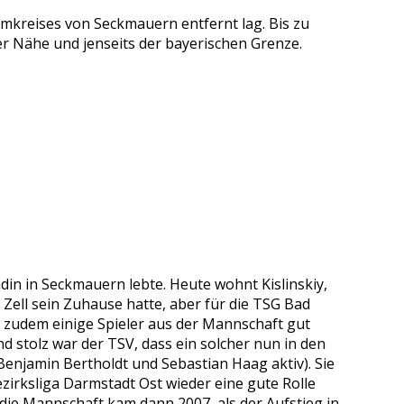
Umkreises von Seckmauern entfernt lag. Bis zu
r Nähe und jenseits der bayerischen Grenze.
ndin in Seckmauern lebte. Heute wohnt Kislinskiy,
n Zell sein Zuhause hatte, aber für die TSG Bad
r zudem einige Spieler aus der Mannschaft gut
d stolz war der TSV, dass ein solcher nun in den
Benjamin Bertholdt und Sebastian Haag aktiv). Sie
zirksliga Darmstadt Ost wieder eine gute Rolle
 die Mannschaft kam dann 2007, als der Aufstieg in