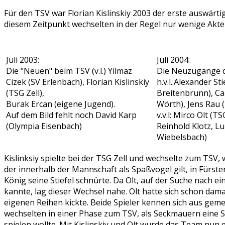
Für den TSV war Florian Kislinskiy 2003 der erste auswär
diesem Zeitpunkt wechselten in der Regel nur wenige Akt
Juli 2003:
Juli 2004:
Die "Neuen" beim TSV (v.l.) Yilmaz
Die Neuzugänge 
Cizek (SV Erlenbach), Florian Kislinskiy
h.v.l.:Alexander St
(TSG Zell),
Breitenbrunn), Ca
Burak Ercan (eigene Jugend).
Wörth), Jens Rau 
Auf dem Bild fehlt noch David Karp
v.v.l: Mirco Olt (T
(Olympia Eisenbach)
Reinhold Klotz, Lu
Wiebelsbach)
Kislinksiy spielte bei der TSG Zell und wechselte zum TSV,
der innerhalb der Mannschaft als Spaßvogel gilt, in Fürsten
König seine Stiefel schnürte. Da Olt, auf der Suche nach 
kannte, lag dieser Wechsel nahe. Olt hatte sich schon dam
eigenen Reihen kickte. Beide Spieler kennen sich aus gem
wechselten in einer Phase zum TSV, als Seckmauern eine Sp
spielen wollte. Mit Kislinskiy und Olt wurde das Team nun 