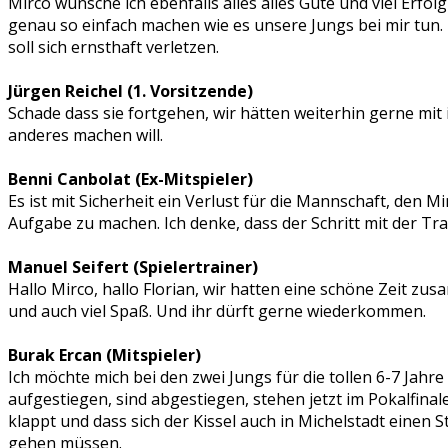
Mirco wünsche ich ebenfalls alles alles Gute und viel Erfolg
genau so einfach machen wie es unsere Jungs bei mir tun. 
soll sich ernsthaft verletzen.
Jürgen Reichel (1. Vorsitzende)
Schade dass sie fortgehen, wir hätten weiterhin gerne m
anderes machen will.
Benni Canbolat (Ex-Mitspieler)
Es ist mit Sicherheit ein Verlust für die Mannschaft, den M
Aufgabe zu machen. Ich denke, dass der Schritt mit der Train
Manuel Seifert (Spielertrainer)
Hallo Mirco, hallo Florian, wir hatten eine schöne Zeit zus
und auch viel Spaß. Und ihr dürft gerne wiederkommen.
Burak Ercan (Mitspieler)
Ich möchte mich bei den zwei Jungs für die tollen 6-7 Jahre 
aufgestiegen, sind abgestiegen, stehen jetzt im Pokalfinal
klappt und dass sich der Kissel auch in Michelstadt einen 
gehen müssen.