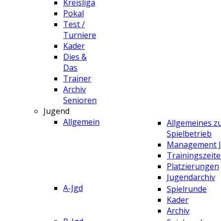
Kreisliga
Pokal
Test /
Turniere
Kader
Dies &
Das
Trainer
Archiv
Senioren
Jugend
Allgemein
Allgemeines 
Spielbetrieb
Management 
Trainingszeit
Platzierungen
Jugendarchiv
A-Jgd
Spielrunde
Kader
Archiv