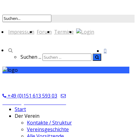
Impressum
Forum
Termine
Suchen ...
TSV Seckmauern
+49 (0)151 613 593 03
kontakt@tsvseckmauern.de
Start
Der Verein
Kontakte / Struktur
Vereinsgeschichte
Alle Vorsitzende