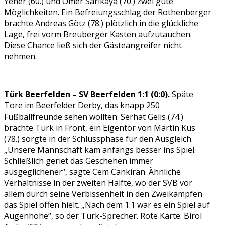
Yener (60.) und Ömer Sarikaya (70.) zwei gute
Möglichkeiten. Ein Befreiungsschlag der Rothenberger
brachte Andreas Götz (78.) plötzlich in die glückliche
Lage, frei vorm Breuberger Kasten aufzutauchen.
Diese Chance ließ sich der Gästeangreifer nicht
nehmen.
Türk Beerfelden – SV Beerfelden 1:1 (0:0).
Späte
Tore im Beerfelder Derby, das knapp 250
Fußballfreunde sehen wollten: Serhat Gelis (74.)
brachte Türk in Front, ein Eigentor von Martin Küs
(78.) sorgte in der Schlussphase für den Ausgleich.
„Unsere Mannschaft kam anfangs besser ins Spiel.
Schließlich geriet das Geschehen immer
ausgeglichener“, sagte Cem Cankiran. Ähnliche
Verhältnisse in der zweiten Hälfte, wo der SVB vor
allem durch seine Verbissenheit in den Zweikämpfen
das Spiel offen hielt. „Nach dem 1:1 war es ein Spiel auf
Augenhöhe“, so der Türk-Sprecher. Rote Karte: Birol