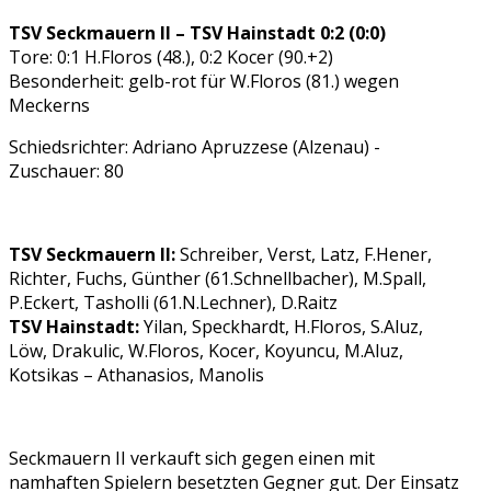
TSV Seckmauern II – TSV Hainstadt 0:2 (0:0)
Tore: 0:1 H.Floros (48.), 0:2 Kocer (90.+2)
Besonderheit: gelb-rot für W.Floros (81.) wegen
Meckerns
Schiedsrichter: Adriano Apruzzese (Alzenau) -
Zuschauer: 80
TSV Seckmauern II:
Schreiber, Verst, Latz, F.Hener,
Richter, Fuchs, Günther (61.Schnellbacher), M.Spall,
P.Eckert, Tasholli (61.N.Lechner), D.Raitz
TSV Hainstadt:
Yilan, Speckhardt, H.Floros, S.Aluz,
Löw, Drakulic, W.Floros, Kocer, Koyuncu, M.Aluz,
Kotsikas – Athanasios, Manolis
Seckmauern II verkauft sich gegen einen mit
namhaften Spielern besetzten Gegner gut. Der Einsatz