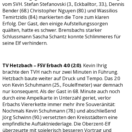
vom SVH. Stefan Stefanovski (3., Eckballtor, 33.), Dennis
Bender (68.) Christopher Nguyen (80.) und Wassilios
Temirtzidis (84.) markierten die Tore zum klaren
Erfolg. Der Gast, den einige Aufstellungssorgen
quälten, hatte es schwer. Brensbachs starker
Schlussmann Sascha Schantz konnte Schlimmeres für
seine Elf verhindern.
TV Hetzbach – FSV Erbach 4:0 (2:0)
. Kevin Ihrig
brachte den TVH nach nur zwei Minuten in Führung.
Hetzbach baute weiter auf Druck und Tempo. Das 2:0
von Kevin Schuhmann (25., Foulelfmeter) war demnach
nur konsequent. Als der Gast in 68. Minute auch noch
durch eine Ampelkarte in Unterzahl geriet, verlor
Erbachs Viererkette immer mehr ihre Souveränität:
Nochmals Kevin Schuhmann (78.) und abschließend
Jörg Schwinn (90.) versetzten den Kreisstädtern eine
empfindliche Auftaktniederlage. Die Oberzent-Elf
überzeugte mit spielerisch besseren Vortrag und