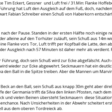
im Eckert, Gessner und Luft frei / 31.Min: Flanke Hoffeber
Führung hat Luft den Ausgleich auf dem Fuß, doch, nachdem
wart Fabian Schreiber einen Schuß von Haberkorn entschär
nach der Pause. Standen in der ersten Hälfte noch einige n
, der alleine auf den Torhüter zuläuft, sein Schuß aus 14m 
e Flanke vors Tor, Luft trifft per Kopfball die Latte, den 
er Ausgleich nach 57 Minuten ist daher mehr als verdient. 
ur Führung, doch sein Schuß wird zur Ecke abgefälscht. Auch
n wird wieder zur Ecke abgewehrt. Seckmauern hat ein deut
 den Ball in die Spitze treiben. Aber die Mannen um Marvin 
k an den Ball, sein Schuß aus knapp 30m geht aber direkt 
e der Germania trifft da Silva den linken Pfosten, nach de
ick und vielen Beinen übersteht Seckmauern diese Situation
senchance. Nach Unsicherheiten in der Abwehr scheitert er
ell aus dem oberen Tordreieck ab.