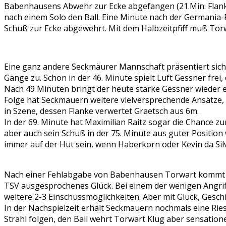
Babenhausens Abwehr zur Ecke abgefangen (21.Min: Flanke T
nach einem Solo den Ball. Eine Minute nach der Germania-
Schuß zur Ecke abgewehrt. Mit dem Halbzeitpfiff muß Tor
Eine ganz andere Seckmäurer Mannschaft präsentiert sich 
Gänge zu. Schon in der 46. Minute spielt Luft Gessner frei
Nach 49 Minuten bringt der heute starke Gessner wieder ein
Folge hat Seckmauern weitere vielversprechende Ansätze, d
in Szene, dessen Flanke verwertet Graetsch aus 6m.
In der 69. Minute hat Maximilian Raitz sogar die Chance z
aber auch sein Schuß in der 75. Minute aus guter Positio
immer auf der Hut sein, wenn Haberkorn oder Kevin da Silva
Nach einer Fehlabgabe von Babenhausen Torwart kommt Bec
TSV ausgesprochenes Glück. Bei einem der wenigen Angriff
weitere 2-3 Einschussmöglichkeiten. Aber mit Glück, Gesch
In der Nachspielzeit erhält Seckmauern nochmals eine Rie
Strahl folgen, den Ball wehrt Torwart Klug aber sensation