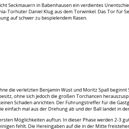
icht Seckmauern in Babenhausen ein verdientes Unentschiede
ia-Torhüter Daniel Klug aus dem Torwinkel. Das Tor für Sec
ung auf schwer zu bespielendem Rasen.
hne die verletzten Benjamin Wüst und Moritz Spall beginnt
besitz, ohne sich jedoch die großen Torchancen herauszuspi
lle keinen Schaden anrichten. Der Führungstreffer für die G
ie einfach mal aus der Drehung ab und der Ball landet in de
ersten Möglichkeiten auftun. In dieser Phase werden 2-3 gu
einigen fehlt. Die Hereingaben auf die in der Mitte freiste