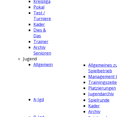
Kreisliga
Pokal
Test /
Turniere
Kader
Dies &
Das
Trainer
Archiv
Senioren
Jugend
Allgemein
Allgemeines 
Spielbetrieb
Management 
Trainingszeit
Platzierungen
Jugendarchiv
A-Jgd
Spielrunde
Kader
Archiv