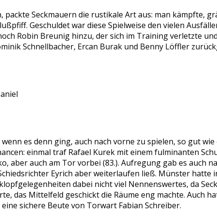
ackte Seckmauern die rustikale Art aus: man kämpfte, grätsch
ußpfiff. Geschuldet war diese Spielweise den vielen Ausfäll
noch Robin Breunig hinzu, der sich im Training verletzte u
minik Schnellbacher, Ercan Burak und Benny Löffler zurück
Daniel
enn es denn ging, auch nach vorne zu spielen, so gut wie 
ncen: einmal traf Rafael Kurek mit einem fulminanten Schu
o, aber auch am Tor vorbei (83.). Aufregung gab es auch nac
Schiedsrichter Eyrich aber weiterlaufen ließ. Münster hatte i
klopfgelegenheiten dabei nicht viel Nennenswertes, da Se
erte, das Mittelfeld geschickt die Räume eng machte. Auch ha
 eine sichere Beute von Torwart Fabian Schreiber.