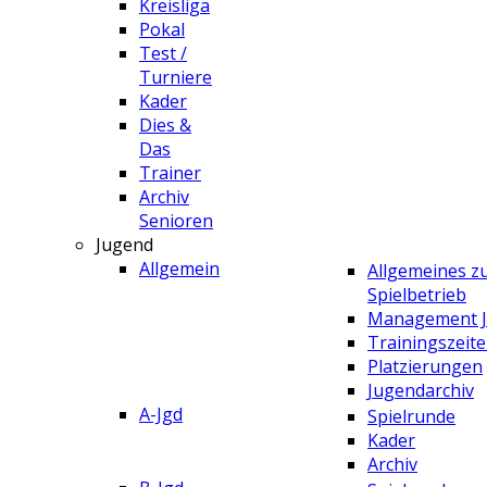
Kreisliga
Pokal
Test /
Turniere
Kader
Dies &
Das
Trainer
Archiv
Senioren
Jugend
Allgemein
Allgemeines 
Spielbetrieb
Management 
Trainingszeit
Platzierungen
Jugendarchiv
A-Jgd
Spielrunde
Kader
Archiv