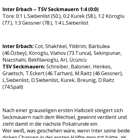
Inter Erbach – TSV Seckmauern 1:4 (0:0)
Tore: 0:1 L.Siebenlist (50.), 0:2 Kurek (58.), 1:2 Köroglu
(77.), 1:3 Gessner (78.), 1:4 L.Siebenlist
Inter Erbach:
Cot, Shakhkel, Yildirim, Bärbulea
(46.Özbey), Köroglu, Vlahov (73.Tunca), Sekinpunar,
Niazshahi, Bekfilavioglu, Ari, Ücüncü
TSV Seckmauern:
Schreiber, Balonier, Henkes,
Graetsch, T.Eckert (46.Tarhan), M.Raitz (46.Gessner),
L.Siebenlist, D.Siebenlist, Kurek, Breunig, D.Raitz
(74.Spall)
Nach einer grauseligen ersten Halbzeit steigert sich
Seckmauern nach dem Wechsel, gewinnt verdient und
zieht damit in die nächste Pokalrunde ein.
Wer weiß, was geschehen wäre, wenn Inter seine beide
dicken Chancen in der ersten Hälfte genutzt hätte, als