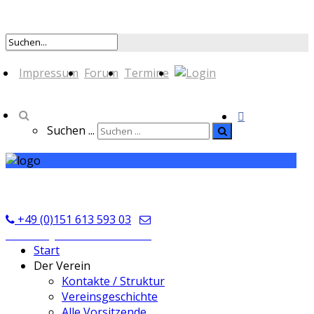
Impressum
Forum
Termine
Suchen ...
TSV Seckmauern
+49 (0)151 613 593 03
kontakt@tsvseckmauern.de
Start
Der Verein
Kontakte / Struktur
Vereinsgeschichte
Alle Vorsitzende