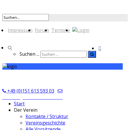
Impressum
Forum
Termine
Suchen ...
TSV Seckmauern
+49 (0)151 613 593 03
kontakt@tsvseckmauern.de
Start
Der Verein
Kontakte / Struktur
Vereinsgeschichte
Alle Vorsitzende