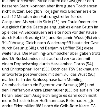
In einer torreichen Partie hatten die Gastgeber den
besseren Start, konnten aber ihre guten Torchancen
nicht nutzen. Lediglich Torjäger Rico Blecher erzielte
nach 12 Minuten den Führungstreffer für die
Gastgeber. Als Aytekin Sirin (23.) per Foulelfmeter der
Ausgleich für die Gäste gelang, gab es einen Bruch im
Spiel des FV. Seckmauern erzielte noch vor der Pause
durch Robin Breunig (43.) und Benjamin Wüst (45.) eine
3:1-Führung. Gleich nach Wiederanpfiff baute der Gast
durch Breunig (48.) und Benjamin Löffler (50.) diese
weiter aus. Die Mümling-Grumbacher aber gaben trotz
des 1:5-Rückstandes nicht auf und verkürzten mit
einem Doppelschlag durch Haralambos Floros (54.)
und Christopher Hörr (55.). Doch der TSV Seckmauern
antwortete postwendend mit dem 3:6, das Wüst (56.)
markierte. In der Schlussphase kam Mümling-
Grumbach durch ein Eigentor von Breunig (65.) und
den Treffer von Andre Eidenmüller (83.) bis auf ein Tor
heran, aber zum Ausgleich langte es dann doch nicht
mehr. Schiedsrichter Hoffmann aus Birkenau zeigte
Andre Eidenmüller (88.) noch die Gelb-Rote Karte. FV-