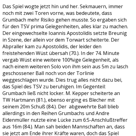
Das Spiel wogte jetzt hin und her. Sekmauern, immer
noch mit zwei Toren vorne, was bedeutete, dass
Grumbach mehr Risiko gehen musste. So ergaben sich
für den TSV prima Gelegenheiten, alles klar zu machen.
Der eingewechselte Ioannis Apostolidis setzte Breunig
in Szene, der allein vor dem Torwart scheiterte. Der
Abpraller kam zu Apostolidis, der leider den
freistehenden Wüst übersah (70.). In der 74. Minute
vergab Wüst eine weitere 100%ige Gelegenheit, als
nach einem weiteren Solo von ihm sein aus 5m zu lasch
geschossener Ball noch von der Torlinie
weggeschlagen wurde. Dies trug alles nicht dazu bei,
das Spiel des TSV zu beruhigen. Im Gegenteil:
Grumbach ließ nicht locker. M. Kepper scheiterte an
TW Hartmann (81.), ebenso erging es Blecher mit
seinem 20m Schuß (84.). Der abgewehrte Ball blieb
allerdings in den Reihen Grumbachs und Andre
Eidenmüller nutzte eine Lücke zum 6:5-Anschlußtreffer
aus 16m (84.). Man sah beiden Mannschaften an, dass
sie jetzt am Ende ihrer Kräfte waren, doch das Spiel