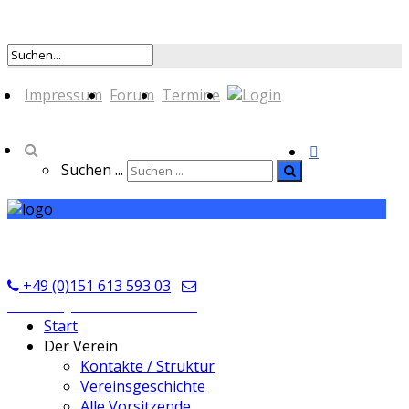
Impressum
Forum
Termine
Suchen ...
TSV Seckmauern
+49 (0)151 613 593 03
kontakt@tsvseckmauern.de
Start
Der Verein
Kontakte / Struktur
Vereinsgeschichte
Alle Vorsitzende