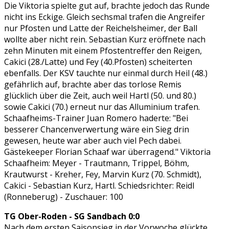
Die Viktoria spielte gut auf, brachte jedoch das Runde
nicht ins Eckige. Gleich sechsmal trafen die Angreifer
nur Pfosten und Latte der Reichelsheimer, der Ball
wollte aber nicht rein. Sebastian Kurz eröffnete nach
zehn Minuten mit einem Pfostentreffer den Reigen,
Cakici (28./Latte) und Fey (40.Pfosten) scheiterten
ebenfalls. Der KSV tauchte nur einmal durch Heil (48.)
gefährlich auf, brachte aber das torlose Remis
glücklich über die Zeit, auch weil Hartl (50. und 80.)
sowie Cakici (70.) erneut nur das Alluminium trafen.
Schaafheims-Trainer Juan Romero haderte: "Bei
besserer Chancenverwertung wäre ein Sieg drin
gewesen, heute war aber auch viel Pech dabei.
Gästekeeper Florian Schaaf war überragend." Viktoria
Schaafheim: Meyer - Trautmann, Trippel, Böhm,
Krautwurst - Kreher, Fey, Marvin Kurz (70. Schmidt),
Cakici - Sebastian Kurz, Hartl. Schiedsrichter: Reidl
(Ronneberug) - Zuschauer: 100
TG Ober-Roden - SG Sandbach 0:0
Nach dem ersten Saisonsieg in der Vorwoche glückte