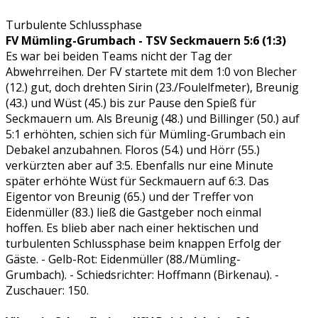
Turbulente Schlussphase
FV Mümling-Grumbach - TSV Seckmauern 5:6 (1:3)
Es war bei beiden Teams nicht der Tag der
Abwehrreihen. Der FV startete mit dem 1:0 von Blecher
(12.) gut, doch drehten Sirin (23./Foulelfmeter), Breunig
(43.) und Wüst (45.) bis zur Pause den Spieß für
Seckmauern um. Als Breunig (48.) und Billinger (50.) auf
5:1 erhöhten, schien sich für Mümling-Grumbach ein
Debakel anzubahnen. Floros (54.) und Hörr (55.)
verkürzten aber auf 3:5. Ebenfalls nur eine Minute
später erhöhte Wüst für Seckmauern auf 6:3. Das
Eigentor von Breunig (65.) und der Treffer von
Eidenmüller (83.) ließ die Gastgeber noch einmal
hoffen. Es blieb aber nach einer hektischen und
turbulenten Schlussphase beim knappen Erfolg der
Gäste. - Gelb-Rot: Eidenmüller (88./Mümling-
Grumbach). - Schiedsrichter: Hoffmann (Birkenau). -
Zuschauer: 150.