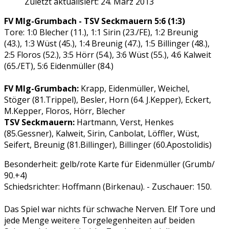
Zuletzt aktualisiert: 24. März 2013
FV Mlg-Grumbach - TSV Seckmauern 5:6 (1:3)
Tore: 1:0 Blecher (11.), 1:1 Sirin (23./FE), 1:2 Breunig
(43.), 1:3 Wüst (45.), 1:4 Breunig (47.), 1:5 Billinger (48.),
2:5 Floros (52.), 3:5 Hörr (54.), 3:6 Wüst (55.), 4:6 Kalweit
(65./ET), 5:6 Eidenmüller (84.)
FV Mlg-Grumbach:
Krapp, Eidenmüller, Weichel,
Stöger (81.Trippel), Besler, Horn (64. J.Kepper), Eckert,
M.Kepper, Floros, Hörr, Blecher
TSV Seckmauern:
Hartmann, Verst, Henkes
(85.Gessner), Kalweit, Sirin, Canbolat, Löffler, Wüst,
Seifert, Breunig (81.Billinger), Billinger (60.Apostolidis)
Besonderheit: gelb/rote Karte für Eidenmüller (Grumb/
90.+4)
Schiedsrichter: Hoffmann (Birkenau). - Zuschauer: 150.
Das Spiel war nichts für schwache Nerven. Elf Tore und
jede Menge weitere Torgelegenheiten auf beiden