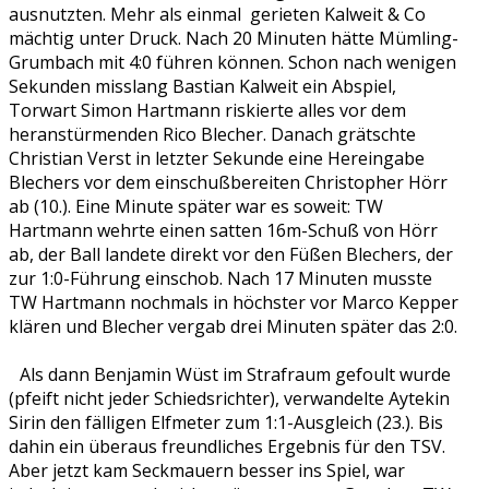
ausnutzten. Mehr als einmal gerieten Kalweit & Co
mächtig unter Druck. Nach 20 Minuten hätte Mümling-
Grumbach mit 4:0 führen können. Schon nach wenigen
Sekunden misslang Bastian Kalweit ein Abspiel,
Torwart Simon Hartmann riskierte alles vor dem
heranstürmenden Rico Blecher. Danach grätschte
Christian Verst in letzter Sekunde eine Hereingabe
Blechers vor dem einschußbereiten Christopher Hörr
ab (10.). Eine Minute später war es soweit: TW
Hartmann wehrte einen satten 16m-Schuß von Hörr
ab, der Ball landete direkt vor den Füßen Blechers, der
zur 1:0-Führung einschob. Nach 17 Minuten musste
TW Hartmann nochmals in höchster vor Marco Kepper
klären und Blecher vergab drei Minuten später das 2:0.
Als dann Benjamin Wüst im Strafraum gefoult wurde
(pfeift nicht jeder Schiedsrichter), verwandelte Aytekin
Sirin den fälligen Elfmeter zum 1:1-Ausgleich (23.). Bis
dahin ein überaus freundliches Ergebnis für den TSV.
Aber jetzt kam Seckmauern besser ins Spiel, war