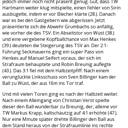
jedoch immer noch nicht präsent genug. Gut, dass TW
Hartmann weiter klug mitspielte, einen Fehler von Sirin
ausbügelte, indem er vor Blecher klärte (28.). Danach
war es bei den Gastgebern wie abgerissen. Jetzt
präsentierte sich die Abwehr Grumbachs so anfällig,
wie vorher die des TSV. Ein Abseitstor von Wüst (38.)
und eine vergebene Kopfballchance von Max Henkes
(39.) deuteten die Steigerung des TSV an. Der 2:1-
Führung Seckmauerns ging ein super Pass von
Henkes auf Manuel Seifert voraus, der sich im
Strafraum behauptete und Robin Breunig auflegte
(43.). Das 3:1 fiel mit dem Halbzeitpfiff. Nach einem
verunglückte Linksschuss von Sven Billinger kam der
Ball zu Wüst, der aus 16m ins Tor traf.
Und mit vielen Toren ging es nach der Halbzeit weiter.
Nach einem Alleingang von Christian Verst spielte
dieser den Ball wunderbar zu Breunig, der, alleine vor
TW Markus Krapp, kaltschäutzig auf 4:1 erhöhte (47.).
Nur eine Minute später drehte Billinger den Ball aus
dem Stand heraus von der Strafraumlinie ins rechte