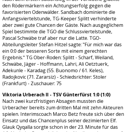
den Rödermärkern ein Achtungserfolg gegen die
favorisierten Odenwälder. Sandbach dominierte die
Anfangsviertelstunde, TG-Keeper Splitt verhinderte
aber zwei gute Chancen der Gäste. Nach ausgeglichem
Spiel bestimmte die TGO die Schlussviertelstunde,
Pascal Schwäbe traf aber nur die Latte. TGO-
Abteilungsleiter Stefan Hitzel sagte: "Für mich war das
ein 0:0 der besseren Sorte mit einem gerechten
Ergebnis." TG Ober-Roden: Splitt - Scharf, Weiland,
Schwäbe, Jäger - Hoffmann, Lahri, Ali Oetztuerk,
Adekunle - Karadag (55. Buonomo / 61. Keles),
Radojkovic (71. Zararsiz) - Schiedsrichter: Stoler
(Frankfurt) - Zuschauer: 75
Viktoria Urberach II - TSV Günterfürst 1:0 (1:0)
Nach zwei kurzfristigen Absagen mussten die
Urberacher bereits zum dritten Mal mit zehn Akteuren
spielen. Interimscoach Marco Betz freute sich über den
Einsatz und das Chancenplus seiner dezimierten Elf.
Glauk Qyqalla sorgte schon in der 23. Minute für das