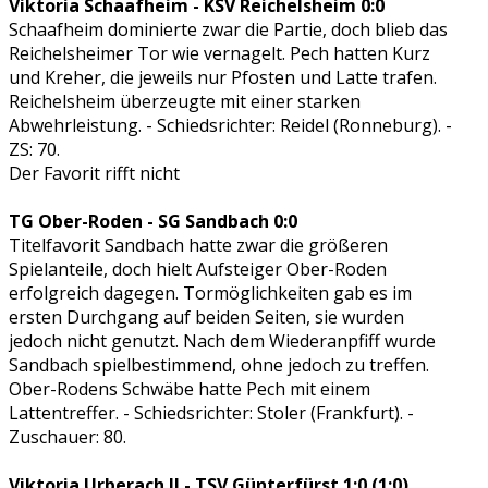
Viktoria Schaafheim - KSV Reichelsheim 0:0
Schaafheim dominierte zwar die Partie, doch blieb das
Reichelsheimer Tor wie vernagelt. Pech hatten Kurz
und Kreher, die jeweils nur Pfosten und Latte trafen.
Reichelsheim überzeugte mit einer starken
Abwehrleistung. - Schiedsrichter: Reidel (Ronneburg). -
ZS: 70.
Der Favorit rifft nicht
TG Ober-Roden - SG Sandbach 0:0
Titelfavorit Sandbach hatte zwar die größeren
Spielanteile, doch hielt Aufsteiger Ober-Roden
erfolgreich dagegen. Tormöglichkeiten gab es im
ersten Durchgang auf beiden Seiten, sie wurden
jedoch nicht genutzt. Nach dem Wiederanpfiff wurde
Sandbach spielbestimmend, ohne jedoch zu treffen.
Ober-Rodens Schwäbe hatte Pech mit einem
Lattentreffer. - Schiedsrichter: Stoler (Frankfurt). -
Zuschauer: 80.
Viktoria Urberach II - TSV Günterfürst 1:0 (1:0)