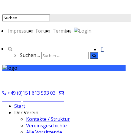
Impressum
Forum
Termine
Suchen ...
TSV Seckmauern
+49 (0)151 613 593 03
kontakt@tsvseckmauern.de
Start
Der Verein
Kontakte / Struktur
Vereinsgeschichte
Alle Vorsitzende