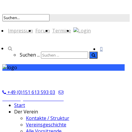
Impressum
Forum
Termine
Suchen ...
TSV Seckmauern
+49 (0)151 613 593 03
kontakt@tsvseckmauern.de
Start
Der Verein
Kontakte / Struktur
Vereinsgeschichte
Alle Vorsitzende