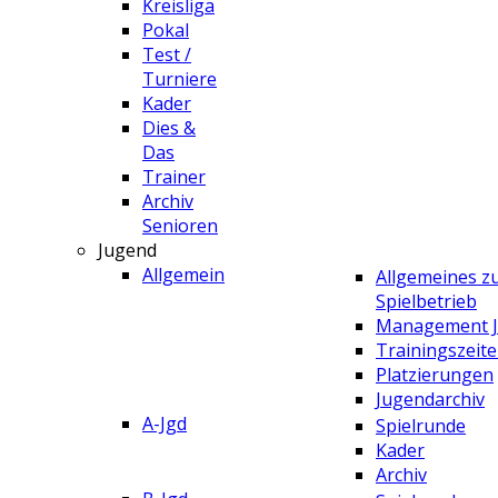
Kreisliga
Pokal
Test /
Turniere
Kader
Dies &
Das
Trainer
Archiv
Senioren
Jugend
Allgemein
Allgemeines 
Spielbetrieb
Management 
Trainingszeit
Platzierungen
Jugendarchiv
A-Jgd
Spielrunde
Kader
Archiv