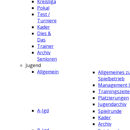
Kreisliga
Pokal
Test /
Turniere
Kader
Dies &
Das
Trainer
Archiv
Senioren
Jugend
Allgemein
Allgemeines 
Spielbetrieb
Management 
Trainingszeit
Platzierungen
Jugendarchiv
A-Jgd
Spielrunde
Kader
Archiv