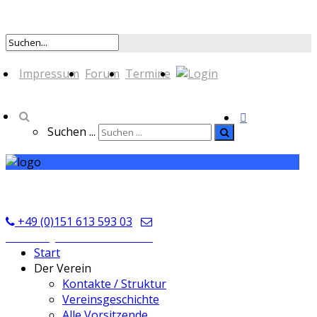
Impressum
Forum
Termine
Suchen ...
TSV Seckmauern
+49 (0)151 613 593 03
kontakt@tsvseckmauern.de
Start
Der Verein
Kontakte / Struktur
Vereinsgeschichte
Alle Vorsitzende