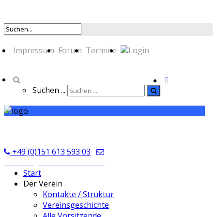
Impressum
Forum
Termine
Suchen ...
TSV Seckmauern
+49 (0)151 613 593 03
kontakt@tsvseckmauern.de
Start
Der Verein
Kontakte / Struktur
Vereinsgeschichte
Alle Vorsitzende