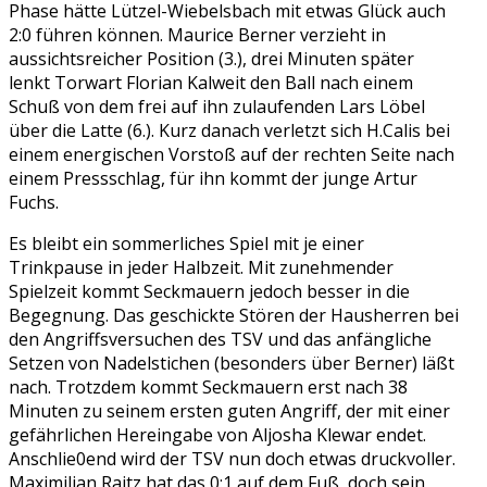
Phase hätte Lützel-Wiebelsbach mit etwas Glück auch
2:0 führen können. Maurice Berner verzieht in
aussichtsreicher Position (3.), drei Minuten später
lenkt Torwart Florian Kalweit den Ball nach einem
Schuß von dem frei auf ihn zulaufenden Lars Löbel
über die Latte (6.). Kurz danach verletzt sich H.Calis bei
einem energischen Vorstoß auf der rechten Seite nach
einem Pressschlag, für ihn kommt der junge Artur
Fuchs.
Es bleibt ein sommerliches Spiel mit je einer
Trinkpause in jeder Halbzeit. Mit zunehmender
Spielzeit kommt Seckmauern jedoch besser in die
Begegnung. Das geschickte Stören der Hausherren bei
den Angriffsversuchen des TSV und das anfängliche
Setzen von Nadelstichen (besonders über Berner) läßt
nach. Trotzdem kommt Seckmauern erst nach 38
Minuten zu seinem ersten guten Angriff, der mit einer
gefährlichen Hereingabe von Aljosha Klewar endet.
Anschlie0end wird der TSV nun doch etwas druckvoller.
Maximilian Raitz hat das 0:1 auf dem Fuß, doch sein