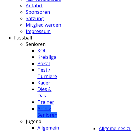
Anfahrt
Sponsoren
Satzung
Mitglied werden
Impressum
Fussball
Senioren
KOL
Kreisliga
Pokal
Test /
Turniere
Kader
Dies &
Das
Trainer
Archiv
Senioren
Jugend
Allgemein
Allgemeines 