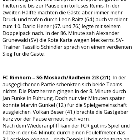
hielten sie bis zur Pause ein torloses Remis. In der
zweiten Hälfte machten die Gäste aber immer mehr
Druck und trafen durch Leon Raitz (64.) auch verdient
zum 1:0. Dario Hener (67. und 76.) legte mit seinem
Doppelpack nach. In der 86. Minute sah Alexander
Grünewald (SV) die Rote Karte wegen Meckerns. SV-
Trainer Tassillo Schindler sprach von einem verdienten
Sieg für die Gäste.
FC Rimhorn – SG Mosbach/Radheim 2:3 (2:1
). In der
ausgeglichenen Partie schenkten sich beide Teams
nichts. Die Platzherren gingen in der 8. Minute durch
Jan Funke in Führung. Doch nur vier Minuten später
konnte Marvin Gunkel (12.) für die Spielgemeinschaft
ausgleichen. Volkan Beser (41.) brachte die Gastgeber
kurz vor der Pause erneut nach vorn.
Nach dem Wiederanpfiff kam der FCR gut ins Spiel und
hätte in der 64. Minute durch einen Foulelfmeter das
3:1 erzielen können – doch Dennis Uhrig scheiterte an