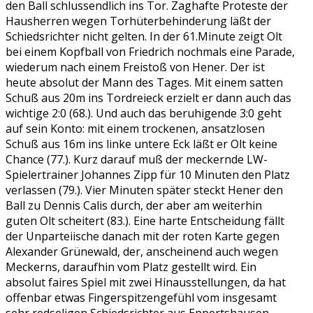
den Ball schlussendlich ins Tor. Zaghafte Proteste der
Hausherren wegen Torhüterbehinderung läßt der
Schiedsrichter nicht gelten. In der 61.Minute zeigt Olt
bei einem Kopfball von Friedrich nochmals eine Parade,
wiederum nach einem Freistoß von Hener. Der ist
heute absolut der Mann des Tages. Mit einem satten
Schuß aus 20m ins Tordreieck erzielt er dann auch das
wichtige 2:0 (68.). Und auch das beruhigende 3:0 geht
auf sein Konto: mit einem trockenen, ansatzlosen
Schuß aus 16m ins linke untere Eck läßt er Olt keine
Chance (77.). Kurz darauf muß der meckernde LW-
Spielertrainer Johannes Zipp für 10 Minuten den Platz
verlassen (79.). Vier Minuten später steckt Hener den
Ball zu Dennis Calis durch, der aber am weiterhin
guten Olt scheitert (83.). Eine harte Entscheidung fällt
der Unparteiische danach mit der roten Karte gegen
Alexander Grünewald, der, anscheinend auch wegen
Meckerns, daraufhin vom Platz gestellt wird. Ein
absolut faires Spiel mit zwei Hinausstellungen, da hat
offenbar etwas Fingerspitzengefühl vom insgesamt