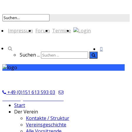
Impressum
Forum
Termine
Suchen ...
TSV Seckmauern
+49 (0)151 613 593 03
kontakt@tsvseckmauern.de
Start
Der Verein
Kontakte / Struktur
Vereinsgeschichte
Alle Vorsitzende