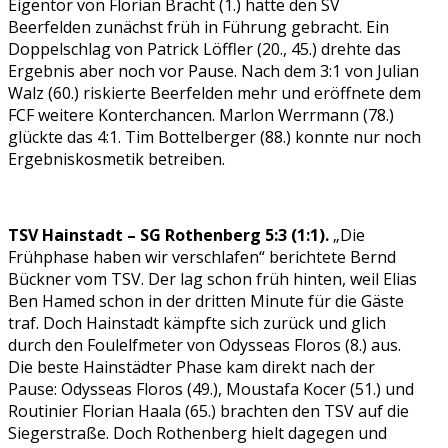
Eigentor von Florian Bracht (1.) hatte den SV
Beerfelden zunächst früh in Führung gebracht. Ein
Doppelschlag von Patrick Löffler (20., 45.) drehte das
Ergebnis aber noch vor Pause. Nach dem 3:1 von Julian
Walz (60.) riskierte Beerfelden mehr und eröffnete dem
FCF weitere Konterchancen. Marlon Werrmann (78.)
glückte das 4:1. Tim Bottelberger (88.) konnte nur noch
Ergebniskosmetik betreiben.
TSV Hainstadt – SG Rothenberg 5:3 (1:1).
„Die
Frühphase haben wir verschlafen“ berichtete Bernd
Bückner vom TSV. Der lag schon früh hinten, weil Elias
Ben Hamed schon in der dritten Minute für die Gäste
traf. Doch Hainstadt kämpfte sich zurück und glich
durch den Foulelfmeter von Odysseas Floros (8.) aus.
Die beste Hainstädter Phase kam direkt nach der
Pause: Odysseas Floros (49.), Moustafa Kocer (51.) und
Routinier Florian Haala (65.) brachten den TSV auf die
Siegerstraße. Doch Rothenberg hielt dagegen und