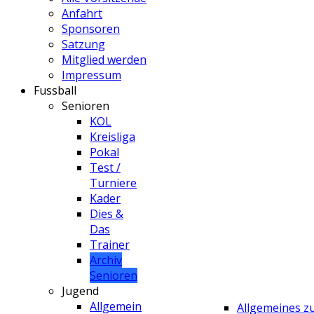
Anfahrt
Sponsoren
Satzung
Mitglied werden
Impressum
Fussball
Senioren
KOL
Kreisliga
Pokal
Test /
Turniere
Kader
Dies &
Das
Trainer
Archiv
Senioren
Jugend
Allgemein
Allgemeines 