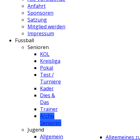
Anfahrt
Sponsoren
Satzung
Mitglied werden
Impressum
Fussball
Senioren
KOL
Kreisliga
Pokal
Test /
Turniere
Kader
Dies &
Das
Trainer
Archiv
Senioren
Jugend
Allgemein
Allgemeines 