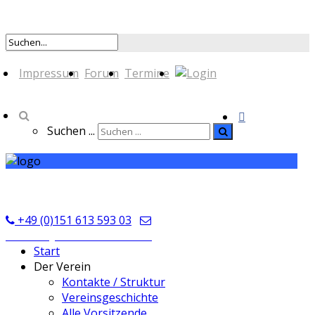
Impressum
Forum
Termine
Suchen ...
TSV Seckmauern
+49 (0)151 613 593 03
kontakt@tsvseckmauern.de
Start
Der Verein
Kontakte / Struktur
Vereinsgeschichte
Alle Vorsitzende