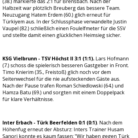
(38.) markierte das 2:1 für Brensbach. Nach der
Halbzeit war plötzlich Breuberg das bessere Team.
Neuzugang Hatem Erdem (60.) glich erneut für
Türkiyem aus. In der Schlussphase verwandelte Justin
Vaupel (82.) schließlich einen Foulelfmeter für die SSV
und stellte damit einen glücklichen Heimsieg sicher.
KSG Vielbrunn - TSV Höchst II 3:1 (1:1).
Lars Hofmann
(7.) schoss die spielerisch besseren Gastgeber in Front.
Timo Knierim (35., Freistoß) glich noch vor dem
Seitenwechsel für die nie aufsteckenden Gäste aus.
Nach der Pause trafen Roman Schiedlowski (64.) und
Hamza Batu (69.) und sorgten mit einem Doppelpack
für klare Verhältnisse.
Inter Erbach - Türk Beerfelden 0:1 (0:1)
. Nach dem
Höhenfug erneut der Absturz: Inters Trainer Husam
Sanori konnte es kaum fassen: "Wir haben gegen Türk