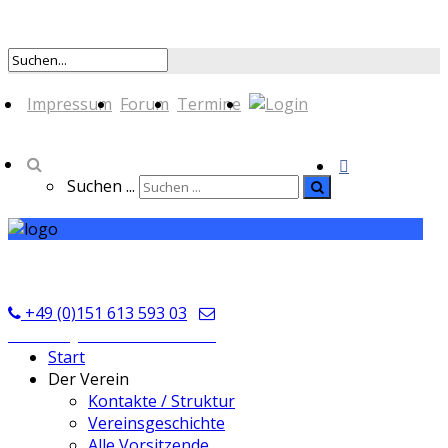
Impressum
Forum
Termine
Suchen ...
TSV Seckmauern
+49 (0)151 613 593 03
kontakt@tsvseckmauern.de
Start
Der Verein
Kontakte / Struktur
Vereinsgeschichte
Alle Vorsitzende