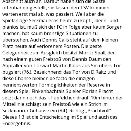
Abschnitt auch an. Darauf haben sich die Gäste
offenbar eingestellt, sie lassen den TSV kommen,
warten erst mal ab, was passiert. Weil aber die
Spielanlage Seckmauerns heute zu kopf-, ideen- und
planlos ist, muß sich der FC in Folge aber kaum Sorgen
machen, hat kaum brenzlige Situationen zu
überstehen. Auch Dennis Calis steht auf dem kleinen
Platz heute auf verlorenem Posten. Die beste
Gelegenheit zum Ausgleich besitzt Moritz Spall, der
nach einem guten Freistoß von Dennis Daum den
Abpraller von Torwart Martin Kalus aus 5m übers Tor
bugsiert (76.). Bezeichnend: das Tor von D.Raitz und
diese Chance bleiben de facto die einzigen
nennenswerten Tormöglichkeiten der Reserve in
diesem Spiel. Finkenbachtals Spieler Florian Pracht
setzt dann noch das i-Tüpfelchen drauf: 10m hinter der
Mittellinie schlägt sein Freistoß wie ein Strich im
Seckmäurer Gehäuse ein (84.). Richtig „Prachtvoll“.
Dieses 1:3 ist die Entscheidung im Spiel und auch das
Endergebnis.