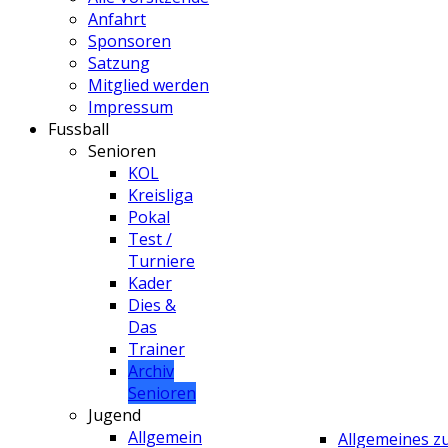
Anfahrt
Sponsoren
Satzung
Mitglied werden
Impressum
Fussball
Senioren
KOL
Kreisliga
Pokal
Test /
Turniere
Kader
Dies &
Das
Trainer
Archiv
Senioren
Jugend
Allgemein
Allgemeines 