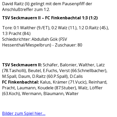
David Raitz (li) gelingt mit dem Pausenpfiff der
Anschlußtreffer zum 1:2.
TSV Seckmauern II – FC Finkenbachtal 1:3 (1:2)
Tore: 0:1 Walther (9./ET), 0:2 Walz (11.), 1:2 D.Raitz (45.),
1:3 Pracht (84.)
Schiedsrichter: Abdullah Gök (FSV
Hessenthal/Mespelbrun) - Zuschauer: 80
TSV Seckmauern II:
Schäfer, Balonier, Walther, Latz
(78.Tasholli), Beutel, E.Fuchs, Verst (66.Schnellbacher),
M.Spall, Daum, D.Raitz (60.P.Spall), D.Calis
FC Finkenbachtal:
Kalus, Krämer (71.Vucic), Reinhard,
Pracht, Laumann, Koudele (87.Stuber), Walz, Löffler
(63.Koch), Wermann, Blaumann, Walter
Bilder zum Spiel hier....