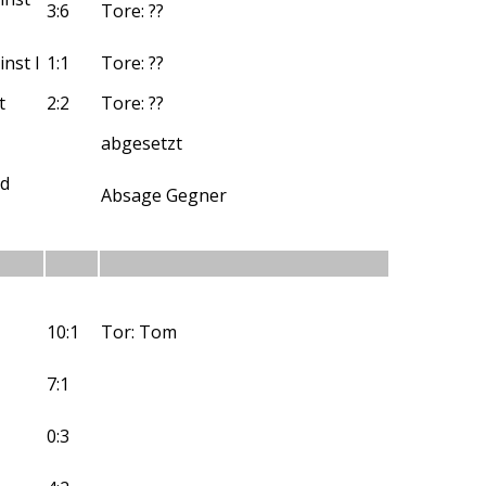
3:6
Tore: ??
inst I
1:1
Tore: ??
t
2:2
Tore: ??
abgesetzt
Nd
Absage Gegner
10:1
Tor: Tom
7:1
0:3