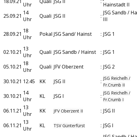
18.09.21
Quali
JSG II
:
Uhr
Hainstadt II
14
JSG Sandb / Ha
25.09.21
Quali
JSG II
:
Uhr
III
18
28.09.21
Pokal
JSG Sand/ Hainst
:
JSG 1
Uhr
13
02.10.21
Quali
JSG Sandb / Hainst
:
JSG 1
Uhr
18
05.10.21
Quali
JFV Oberzent
:
JSG 2
Uhr
JSG Reichelh /
30.10.21
12.45
KK
JSG II
:
Fr.Crumb II
14
JSG Reichelh /
30.10.21
KL
JSG I
:
Uhr
Fr.Crumb I
13
06.11.21
KK
:
JSG II
JFV Oberzent II
Uhr
13
06.11.21
KL
:
JSG I
TSV Günterfürst
Uhr
JSG Sandb /​ Ha