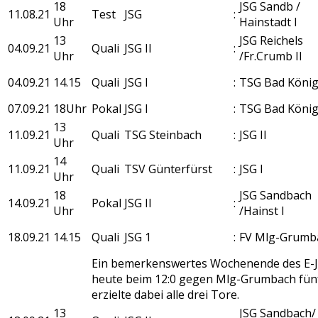
18
JSG Sandb /
11.08.21
Test
JSG
:
Uhr
Hainstadt I
13
JSG Reichels
04.09.21
Quali
JSG II
:
Uhr
/Fr.Crumb II
04.09.21
14.15
Quali
JSG I
:
TSG Bad Köni
07.09.21
18Uhr
Pokal
JSG I
:
TSG Bad Köni
13
11.09.21
Quali
TSG Steinbach
:
JSG II
Uhr
14
11.09.21
Quali
TSV Günterfürst
:
JSG I
Uhr
18
JSG Sandbach
14.09.21
Pokal
JSG II
:
Uhr
/Hainst I
18.09.21
14.15
Quali
JSG 1
:
FV Mlg-Grumb
Ein bemerkenswertes Wochenende des E-Jg
heute beim 12:0 gegen Mlg-Grumbach fünf 
erzielte dabei alle drei Tore.
13
JSG Sandbach/