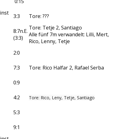
0:15
inst
3:3
Tore: ???
Tore: Tetje 2, Santiago
8:7n.E.
Alle fünf 7m verwandelt: Lilli, Mert,
(3:3)
Rico, Lenny, Tetje
2:0
7:3
Tore: Rico Halfar 2, Rafael Serba
0:9
4:2
Tore: Rico, Leny, Tetje, Santiago
5:3
9:1
inst