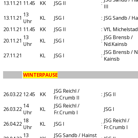
13.11.21
11.45
KK
JSG II
:
III
13
13.11.21
KL
JSG I
:
JSG Sandb /​ Ha
Uhr
20.11.21
11.45
KK
JSG II
:
VfL Michelstad
13
JSG Brensb /
20.11.21
KL
JSG I
:
Uhr
Nd.Kainsb
JSG Brensb / 
27.11.21
KL
JSG I
:
Kainsb
WINTERPAUSE
JSG Reichl /
26.03.22
12.45
KK
:
JSG II
Fr.Crumb II
14
JSG Reichl /
26.03.22
KL
JSG I
Uhr
Fr.Crumb I
18
JSG Reichl /
26.04.22
KL
JSG I
:
Uhr
Fr.Crumb I
13
JSG Sandb / Hainst