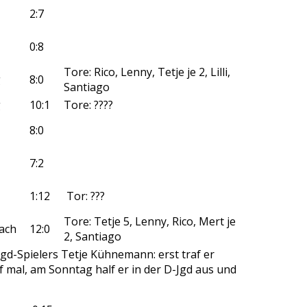
2:7
0:8
Tore: Rico, Lenny, Tetje je 2, Lilli,
g
8:0
Santiago
g
10:1
Tore: ????
8:0
7:2
1:12
Tor: ???
Tore: Tetje 5, Lenny, Rico, Mert je
ach
12:0
2, Santiago
d-Spielers Tetje Kühnemann: erst traf er
mal, am Sonntag half er in der D-Jgd aus und