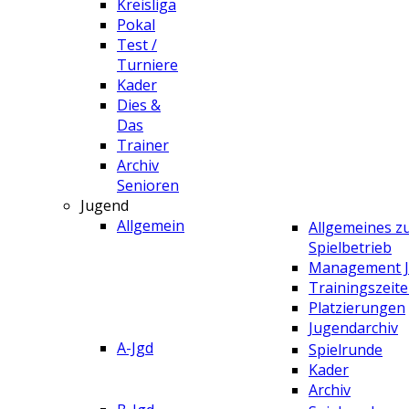
Kreisliga
Pokal
Test /
Turniere
Kader
Dies &
Das
Trainer
Archiv
Senioren
Jugend
Allgemein
Allgemeines 
Spielbetrieb
Management 
Trainingszeit
Platzierungen
Jugendarchiv
A-Jgd
Spielrunde
Kader
Archiv