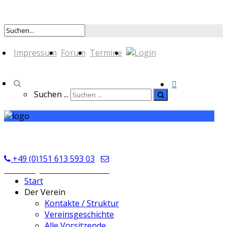
Impressum
Forum
Termine
Suchen ...
TSV Seckmauern
+49 (0)151 613 593 03
kontakt@tsvseckmauern.de
Start
Der Verein
Kontakte / Struktur
Vereinsgeschichte
Alle Vorsitzende