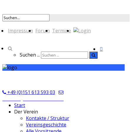
Impressum
Forum
Termine
Suchen ...
TSV Seckmauern
+49 (0)151 613 593 03
kontakt@tsvseckmauern.de
Start
Der Verein
Kontakte / Struktur
Vereinsgeschichte
Alle Vorsitzende