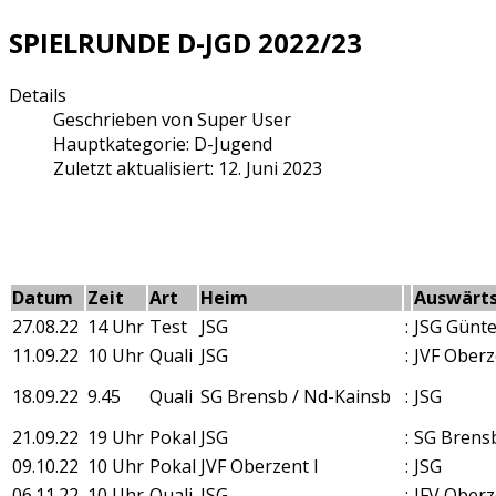
SPIELRUNDE D-JGD 2022/23
Details
Geschrieben von
Super User
Hauptkategorie:
D-Jugend
Zuletzt aktualisiert: 12. Juni 2023
Datum
Zeit
Art
Heim
Auswärt
27.08.22
14 Uhr
Test
JSG
:
JSG Günte
11.09.22
10 Uhr
Quali
JSG
:
JVF Oberz
18.09.22
9.45
Quali
SG Brensb / Nd-Kainsb
:
JSG
21.09.22
19 Uhr
Pokal
JSG
:
SG Brensb
09.10.22
10 Uhr
Pokal
JVF Oberzent I
:
JSG
06.11.22
10 Uhr
Quali
JSG
:
JFV Oberz