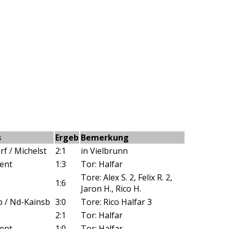
s
Ergeb
Bemerkung
rf / Michelst
2:1
in Vielbrunn
ent
1:3
Tor: Halfar
Tore: Alex S. 2, Felix R. 2,
1:6
Jaron H., Rico H.
 / Nd-Kainsb
3:0
Tore: Rico Halfar 3
2:1
Tor: Halfar
ent
1:0
Tor: Halfar