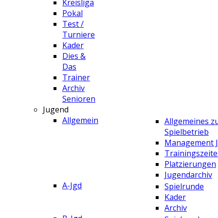
Kreisliga
Pokal
Test /
Turniere
Kader
Dies &
Das
Trainer
Archiv
Senioren
Jugend
Allgemein
Allgemeines 
Spielbetrieb
Management 
Trainingszeit
Platzierungen
Jugendarchiv
A-Jgd
Spielrunde
Kader
Archiv