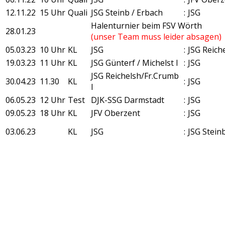
12.11.22
15 Uhr
Quali
JSG Steinb / Erbach
:
JSG
Halenturnier beim FSV Wörth
28.01.23
(unser Team muss leider absagen)
05.03.23
10 Uhr
KL
JSG
:
JSG Reich
19.03.23
11 Uhr
KL
JSG Günterf / Michelst I
:
JSG
JSG Reichelsh/Fr.Crumb
30.04.23
11.30
KL
:
JSG
I
06.05.23
12 Uhr
Test
DJK-SSG Darmstadt
:
JSG
09.05.23
18 Uhr
KL
JFV Oberzent
:
JSG
03.06.23
KL
JSG
:
JSG Stein