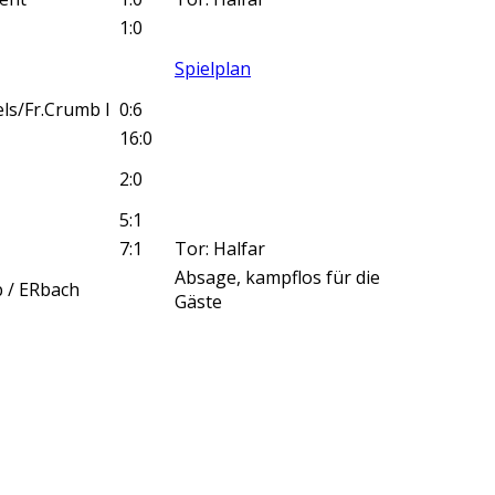
1:0
Spielplan
els/Fr.Crumb I
0:6
16:0
2:0
5:1
7:1
Tor: Halfar
Absage, kampflos für die
b / ERbach
Gäste