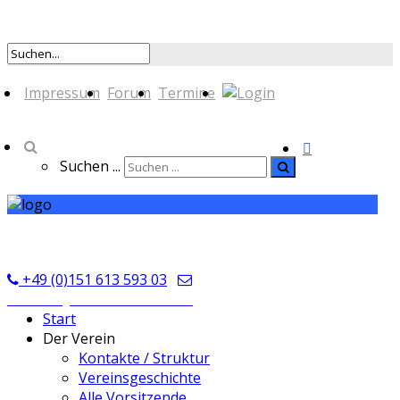
Impressum
Forum
Termine
Suchen ...
TSV Seckmauern
+49 (0)151 613 593 03
kontakt@tsvseckmauern.de
Start
Der Verein
Kontakte / Struktur
Vereinsgeschichte
Alle Vorsitzende