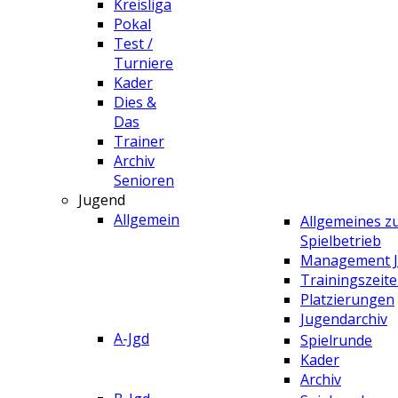
Kreisliga
Pokal
Test /
Turniere
Kader
Dies &
Das
Trainer
Archiv
Senioren
Jugend
Allgemein
Allgemeines 
Spielbetrieb
Management 
Trainingszeit
Platzierungen
Jugendarchiv
A-Jgd
Spielrunde
Kader
Archiv