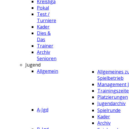
Kreisliga
Pokal
Test /
Turniere
Kader
Dies &
Das
Trainer
Archiv
Senioren
Jugend
Allgemein
Allgemeines 
Spielbetrieb
Management 
Trainingszeit
Platzierungen
Jugendarchiv
A-Jgd
Spielrunde
Kader
Archiv