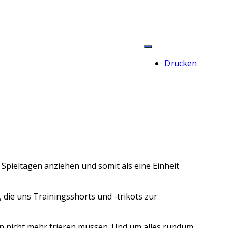
Drucken
pieltagen anziehen und somit als eine Einheit
, die uns Trainingsshorts und -trikots zur
ten nicht mehr frieren müssen. Und um alles rundum