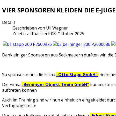
VIER SPONSOREN KLEIDEN DIE E-JUG
Details
Geschrieben von
Uli Wagner
Zuletzt aktualisiert: 08. Oktober 2025
Dank einiger Sponsoren aus Seckmauern durften wir, die 
So sponsorte uns die Firma
„Otto Stapp GmbH“
einen ne
Die Firma
„Berninger Objekt Team GmbH“
kümmerte sich
auftreten können.
Auch im Training sind wir nun einheitlich eingekleidet du
Verfügung stellte.
Durch neue Pullover, sorgt ab jetzt die Firma
„Eckert Bra