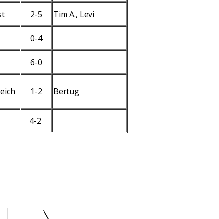
st
2-5
Tim A., Levi
0-4
6-0
eich
1-2
Bertug
4-2