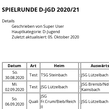
SPIELRUNDE D-JGD 2020/21
Details
Geschrieben von
Super User
Hauptkategorie:
D-Jugend
Zuletzt aktualisiert: 05. Oktober 2020
Datum
Art
Heim
Auswärt
So.
Test
TSG Steinbach
:
JSG Lützelbach
30.08.2020
Mi.
JSG Brensb/Nd
Test
JSG Lützelbach
:
02.09.2020
Kainsbach
JSG
So.
Quali
Fr.Crum/Bieb/Reich
:
JSG Lützelbach
06.09.2020
II