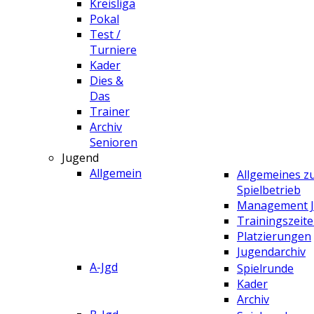
Kreisliga
Pokal
Test /
Turniere
Kader
Dies &
Das
Trainer
Archiv
Senioren
Jugend
Allgemein
Allgemeines 
Spielbetrieb
Management 
Trainingszeit
Platzierungen
Jugendarchiv
A-Jgd
Spielrunde
Kader
Archiv