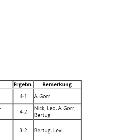
s
Ergebn.
Bemerkung
4-1
A. Gorr
-
Nick, Leo, A. Gorr,
4-2
Bertug
3-2
Bertug, Levi