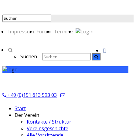
Impressum
Forum
Termine
Suchen ...
TSV Seckmauern
+49 (0)151 613 593 03
kontakt@tsvseckmauern.de
Start
Der Verein
Kontakte / Struktur
Vereinsgeschichte
Alle Vorsitzende