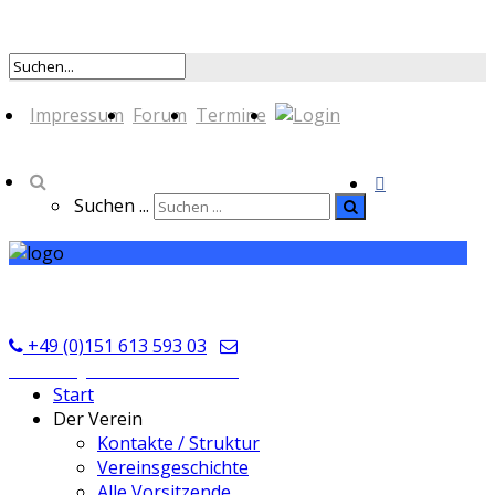
Impressum
Forum
Termine
Suchen ...
TSV Seckmauern
+49 (0)151 613 593 03
kontakt@tsvseckmauern.de
Start
Der Verein
Kontakte / Struktur
Vereinsgeschichte
Alle Vorsitzende