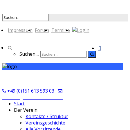
Impressum
Forum
Termine
Suchen ...
TSV Seckmauern
+49 (0)151 613 593 03
kontakt@tsvseckmauern.de
Start
Der Verein
Kontakte / Struktur
Vereinsgeschichte
Alle Vorsitzende