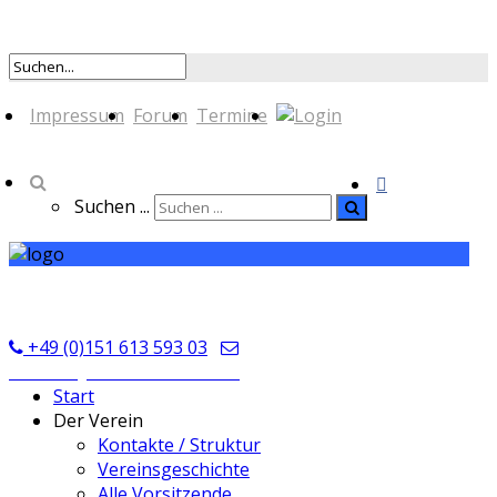
Impressum
Forum
Termine
Suchen ...
TSV Seckmauern
+49 (0)151 613 593 03
kontakt@tsvseckmauern.de
Start
Der Verein
Kontakte / Struktur
Vereinsgeschichte
Alle Vorsitzende