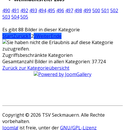
490
491
492
493
494
495
496
497
498
499
500
501
502
503
504
505
Es gibt 88 Bilder in dieser Kategorie
Start
Zurück
1
2
3
Weiter
Ende
Zugriffsbeschränkte Kategorien
Gesamtanzahl Bilder in allen Kategorien: 37.724
Zurück zur Kategorieübersicht
Copyright © 2026 TSV Seckmauern. Alle Rechte
vorbehalten.
Joomla!
ist freie, unter der
GNU/GPL-Lizenz