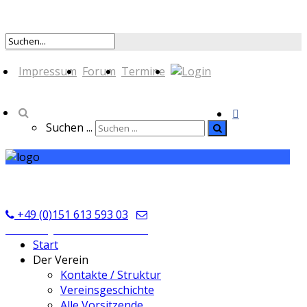
Impressum
Forum
Termine
Suchen ...
TSV Seckmauern
+49 (0)151 613 593 03
kontakt@tsvseckmauern.de
Start
Der Verein
Kontakte / Struktur
Vereinsgeschichte
Alle Vorsitzende