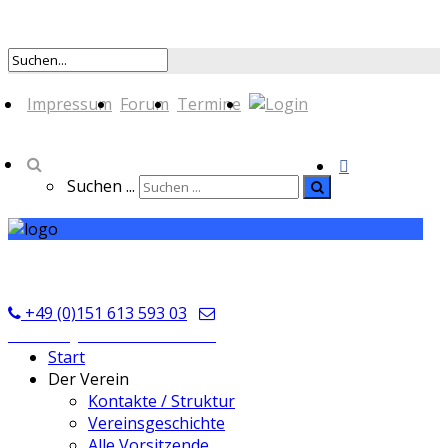
Impressum
Forum
Termine
Suchen ...
TSV Seckmauern
+49 (0)151 613 593 03
kontakt@tsvseckmauern.de
Start
Der Verein
Kontakte / Struktur
Vereinsgeschichte
Alle Vorsitzende