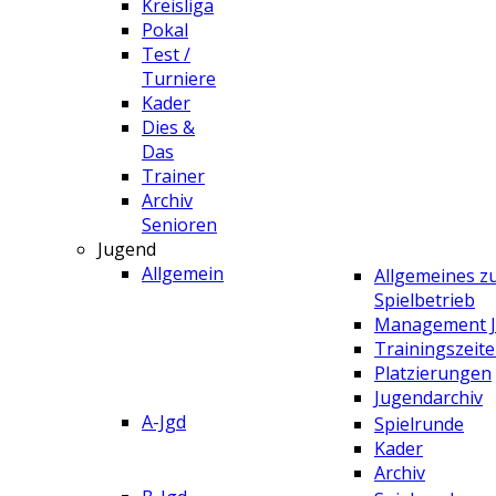
Kreisliga
Pokal
Test /
Turniere
Kader
Dies &
Das
Trainer
Archiv
Senioren
Jugend
Allgemein
Allgemeines 
Spielbetrieb
Management 
Trainingszeit
Platzierungen
Jugendarchiv
A-Jgd
Spielrunde
Kader
Archiv