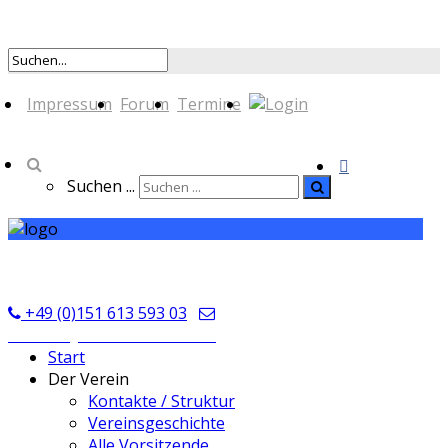
Impressum
Forum
Termine
Suchen ...
TSV Seckmauern
+49 (0)151 613 593 03
kontakt@tsvseckmauern.de
Start
Der Verein
Kontakte / Struktur
Vereinsgeschichte
Alle Vorsitzende