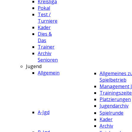
Kreisliga
Pokal
Test /
Turniere
Kader
Dies &
Das
Trainer
Archiv
Senioren
Jugend
Allgemein
Allgemeines 
Spielbetrieb
Management 
Trainingszeit
Platzierungen
Jugendarchiv
A-Jgd
Spielrunde
Kader
Archiv