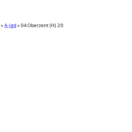
»
A-Jgd
» 04 Oberzent (H) 2:0