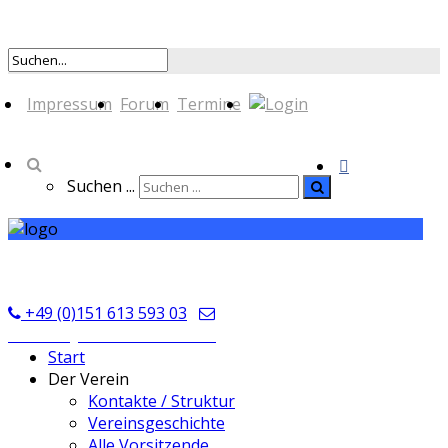
Impressum
Forum
Termine
Suchen ...
TSV Seckmauern
+49 (0)151 613 593 03
kontakt@tsvseckmauern.de
Start
Der Verein
Kontakte / Struktur
Vereinsgeschichte
Alle Vorsitzende