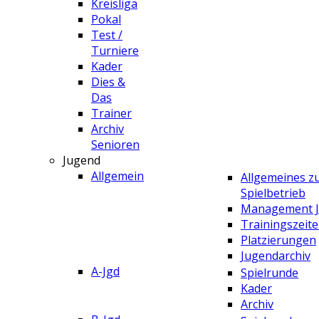
Kreisliga
Pokal
Test /
Turniere
Kader
Dies &
Das
Trainer
Archiv
Senioren
Jugend
Allgemein
Allgemeines 
Spielbetrieb
Management 
Trainingszeit
Platzierungen
Jugendarchiv
A-Jgd
Spielrunde
Kader
Archiv